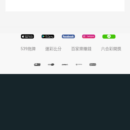
539拖牌
運彩比分
百家樂賺錢
六合彩開獎