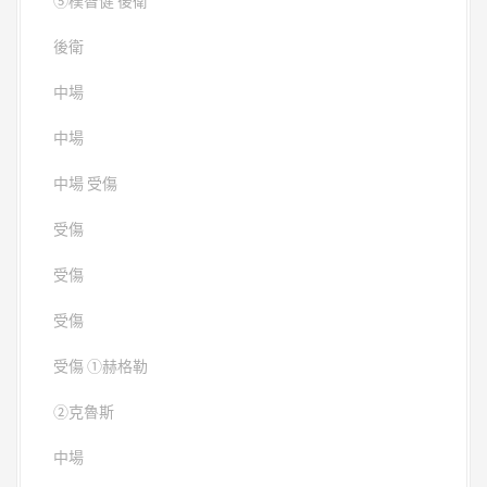
⑤樸智健 後衛
後衛
中場
中場
中場 受傷
受傷
受傷
受傷
受傷 ①赫格勒
②克魯斯
中場