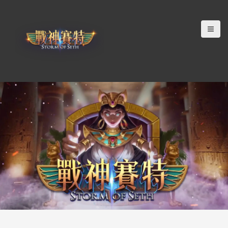
跳
至
主
要
內
容