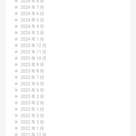
2024 年 8 月
2024 年 7 月
2024 年 6 月
2024 年 5 月
2024 年 4 月
2024 年 3 月
2024 年 1 月
2023 年 12 月
2023 年 11 月
2023 年 10 月
2023 年 9 月
2023 年 8 月
2023 年 7 月
2023 年 6 月
2023 年 5 月
2023 年 3 月
2023 年 2 月
2023 年 1 月
2022 年 3 月
2022 年 2 月
2022 年 1 月
2021 年 12 月