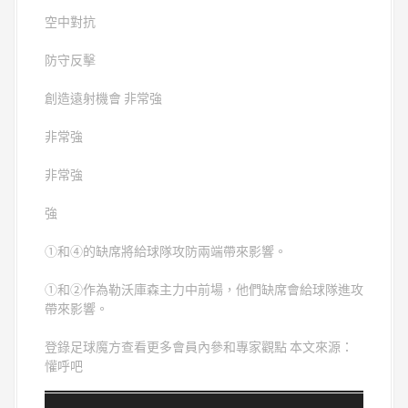
空中對抗
防守反擊
創造遠射機會 非常強
非常強
非常強
強
①和④的缺席將給球隊攻防兩端帶來影響。
①和②作為勒沃庫森主力中前場，他們缺席會給球隊進攻
帶來影響。
登錄足球魔方查看更多會員內參和專家觀點 本文來源：
懽呼吧