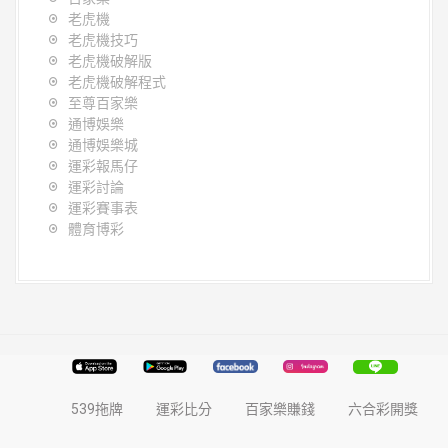
老虎機
老虎機技巧
老虎機破解版
老虎機破解程式
至尊百家樂
通博娛樂
通博娛樂城
運彩報馬仔
運彩討論
運彩賽事表
體育博彩
539拖牌
運彩比分
百家樂賺錢
六合彩開獎