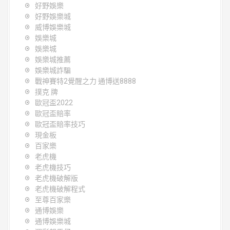
好野娛樂
好野娛樂城
威博娛樂城
娛樂城
娛樂城
娛樂城推薦
娛樂城詐騙
戰神賽特2覺醒之力 通博送8888
撲克 牌
歐冠盃2022
歐冠盃賠率
歐冠盃賠率技巧
現金板
百家樂
老虎機
老虎機技巧
老虎機破解版
老虎機破解程式
至尊百家樂
通博娛樂
通博娛樂城