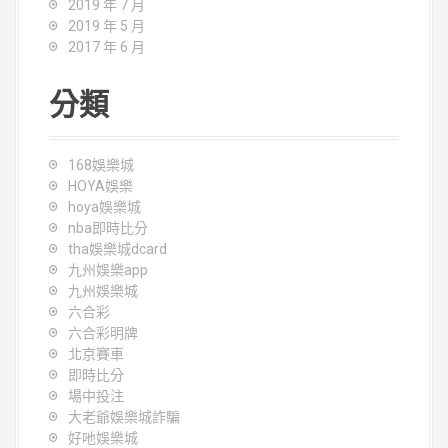
2019 年 7 月
2019 年 5 月
2017 年 6 月
分類
168娛樂城
HOYA娛樂
hoya娛樂城
nba即時比分
tha娛樂城dcard
九州娛樂app
九州娛樂城
六合彩
六合彩明牌
北京賽車
即時比分
場中投注
大老爺娛樂城詐騙
好吔娛樂城