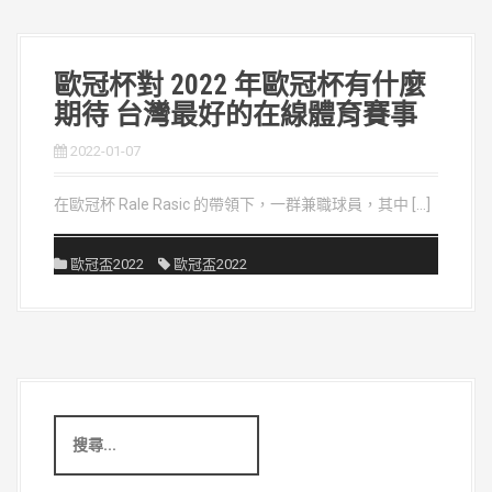
歐冠杯對 2022 年歐冠杯有什麼
期待 台灣最好的在線體育賽事
2022-01-07
在歐冠杯 Rale Rasic 的帶領下，一群兼職球員，其中 […]
歐冠盃2022
歐冠盃2022
搜
尋
關