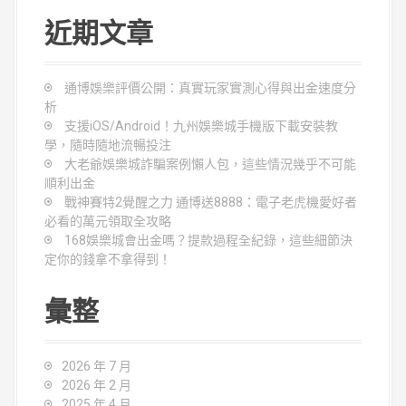
鍵
字
近期文章
:
通博娛樂評價公開：真實玩家實測心得與出金速度分
析
支援iOS/Android！九州娛樂城手機版下載安裝教
學，隨時隨地流暢投注
大老爺娛樂城詐騙案例懶人包，這些情況幾乎不可能
順利出金
戰神賽特2覺醒之力 通博送8888：電子老虎機愛好者
必看的萬元領取全攻略
168娛樂城會出金嗎？提款過程全紀錄，這些細節決
定你的錢拿不拿得到！
彙整
2026 年 7 月
2026 年 2 月
2025 年 4 月