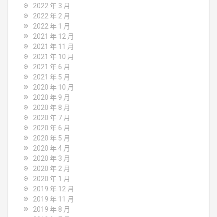
2022 年 3 月
2022 年 2 月
2022 年 1 月
2021 年 12 月
2021 年 11 月
2021 年 10 月
2021 年 6 月
2021 年 5 月
2020 年 10 月
2020 年 9 月
2020 年 8 月
2020 年 7 月
2020 年 6 月
2020 年 5 月
2020 年 4 月
2020 年 3 月
2020 年 2 月
2020 年 1 月
2019 年 12 月
2019 年 11 月
2019 年 8 月