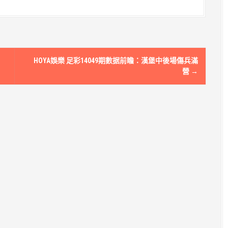
HOYA娛樂 足彩14049期數据前瞻：漢堡中後場傷兵滿
營
→