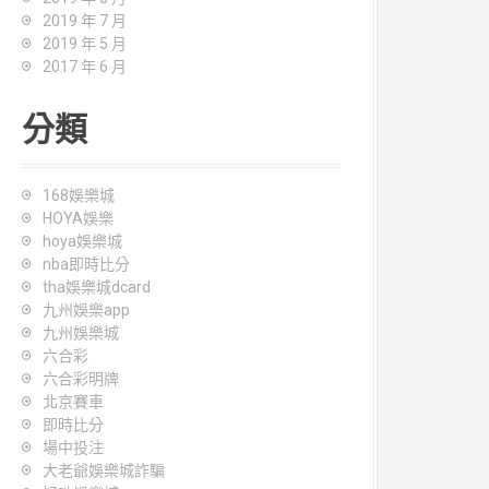
2019 年 7 月
2019 年 5 月
2017 年 6 月
分類
168娛樂城
HOYA娛樂
hoya娛樂城
nba即時比分
tha娛樂城dcard
九州娛樂app
九州娛樂城
六合彩
六合彩明牌
北京賽車
即時比分
場中投注
大老爺娛樂城詐騙