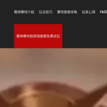
戰神賽特介紹
玩法技巧
賽特進階攻略
玩家心得
FAC
戰神賽特娛樂城推薦免費試玩