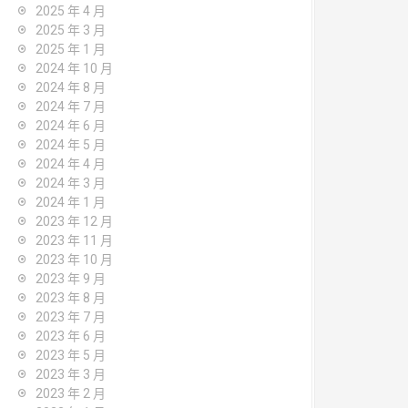
2025 年 4 月
2025 年 3 月
2025 年 1 月
2024 年 10 月
2024 年 8 月
2024 年 7 月
2024 年 6 月
2024 年 5 月
2024 年 4 月
2024 年 3 月
2024 年 1 月
2023 年 12 月
2023 年 11 月
2023 年 10 月
2023 年 9 月
2023 年 8 月
2023 年 7 月
2023 年 6 月
2023 年 5 月
2023 年 3 月
2023 年 2 月