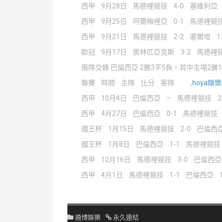
西甲 9月28日 馬德裡競技 4-0 塞維利亞 1.69
西甲 9月25日 阿爾梅裡亞 0-1 馬德裡競技 5.
西甲 9月21日 馬德裡競技 2-2 塞爾塔 1.46 
歐冠 9月17日 奧林匹亞克斯 3-2 馬德裡競技 
兩隊交鋒 巴倫西亞 2勝3平5負，其中
聯賽 時間 主隊 比分 客隊 ,
hoya娛
西甲 10月4日 巴倫西亞 – 馬德裡競技 2.72 
西甲 4月27日 巴倫西亞 0-1 馬德裡競技 5.01
國王杯 1月15日 馬德裡競技 2-0 巴倫西亞 1.
國王杯 1月8日 巴倫西亞 1-1 馬德裡競技 3.4
西甲 12月16日 馬德裡競技 3-0 巴倫西亞 1.3
西甲 4月1日 馬德裡競技 1-1 巴倫西亞 1.6
通博娛樂
永久連結