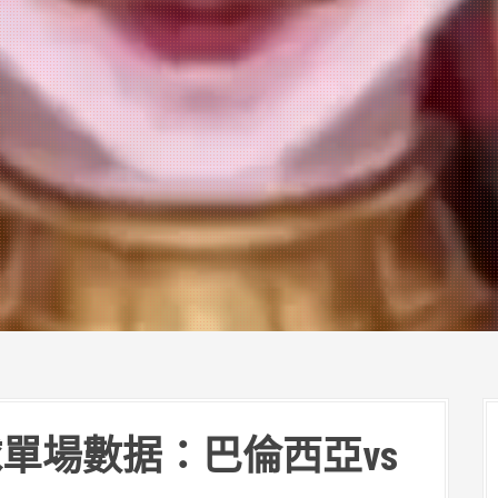
球單場數据：巴倫西亞vs