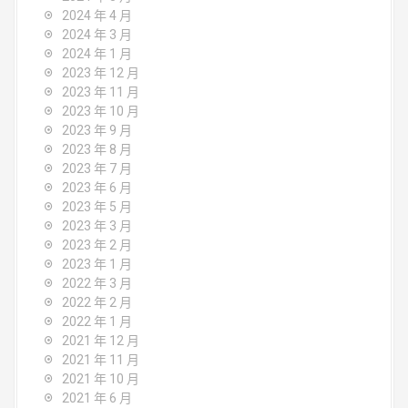
2024 年 4 月
2024 年 3 月
2024 年 1 月
2023 年 12 月
2023 年 11 月
2023 年 10 月
2023 年 9 月
2023 年 8 月
2023 年 7 月
2023 年 6 月
2023 年 5 月
2023 年 3 月
2023 年 2 月
2023 年 1 月
2022 年 3 月
2022 年 2 月
2022 年 1 月
2021 年 12 月
2021 年 11 月
2021 年 10 月
2021 年 6 月