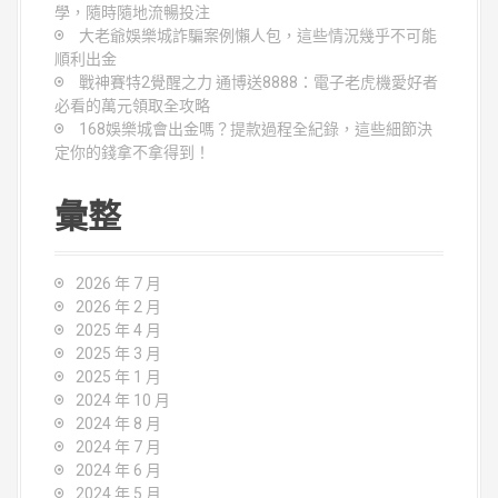
學，隨時隨地流暢投注
大老爺娛樂城詐騙案例懶人包，這些情況幾乎不可能
順利出金
戰神賽特2覺醒之力 通博送8888：電子老虎機愛好者
必看的萬元領取全攻略
168娛樂城會出金嗎？提款過程全紀錄，這些細節決
定你的錢拿不拿得到！
彙整
2026 年 7 月
2026 年 2 月
2025 年 4 月
2025 年 3 月
2025 年 1 月
2024 年 10 月
2024 年 8 月
2024 年 7 月
2024 年 6 月
2024 年 5 月