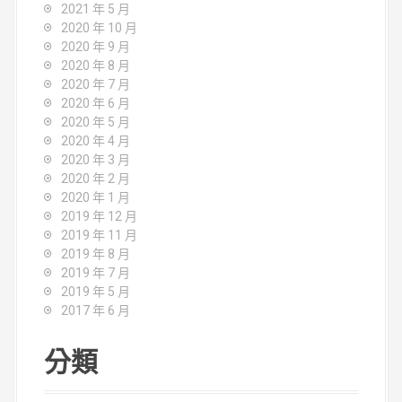
2021 年 5 月
2020 年 10 月
2020 年 9 月
2020 年 8 月
2020 年 7 月
2020 年 6 月
2020 年 5 月
2020 年 4 月
2020 年 3 月
2020 年 2 月
2020 年 1 月
2019 年 12 月
2019 年 11 月
2019 年 8 月
2019 年 7 月
2019 年 5 月
2017 年 6 月
分類