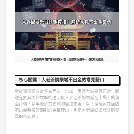
大老爺娛樂城詐騙案例懶人包，這些情況幾乎不可能順利出金
核心關鍵：大老爺娛樂城不出金的常見藉口
對於資深博弈從業者而言，辨識一家娛樂城是否正當，關
鍵在於其風控標準的透明度。大老爺娛樂城在市場上的負
面評價，多半源於其模糊的風控定義。以下是玩家在面臨
不出金時最常聽到的幾種理由，也是大老爺娛樂城詐騙疑
雲的核心點：