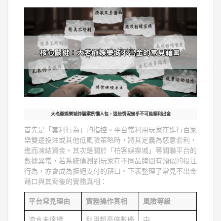
大老爺娛樂城詐騙案例懶人包，這些情況幾乎不可能順利出金
首先是「套利行為」的指控。平台常利用玩家在進行百家
樂雙邊投注或其他低風險策略時，將其定義為惡意套利，
進而凍結資金。其次是關於「柏客娛樂城」等關聯平台的
數據異常，若系統偵測到玩家在不同品牌間有類似的投注
行為，亦會成為拒絕支付的藉口。下表整理了常見不出金
藉口與其背後的實務真相：
平台常見理由
實務操作真相
風險等級
流水未達標
利用超高倍數優
中