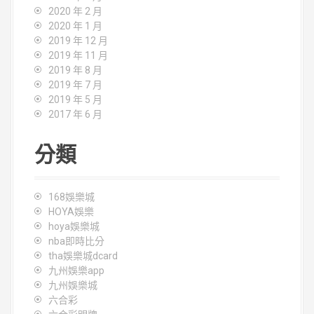
2020 年 2 月
2020 年 1 月
2019 年 12 月
2019 年 11 月
2019 年 8 月
2019 年 7 月
2019 年 5 月
2017 年 6 月
分類
168娛樂城
HOYA娛樂
hoya娛樂城
nba即時比分
tha娛樂城dcard
九州娛樂app
九州娛樂城
六合彩