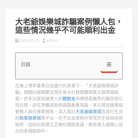
大老爺娛樂城詐騙案例懶人包，
這些情況幾乎不可能順利出金
2026-02-20
admin
目錄
在線上博弈產業日益盛行的背景下，「大老爺娛樂城詐
騙」相關討論頻繁出現在各大社群媒體與靠北娛樂城版
面。許多玩家因被誘人的
體驗金
與標榜高勝率的廣告吸引
而註冊，卻在準備提款時面臨重重阻礙。本文將從娛樂城
實務人員的專業視角，深入探討
大老爺娛樂城
及其衍生出
的
柏客娛樂城
等平台，在不出金案例中常見的手段與技術
操控，協助玩家建立正確的風險意識，避免落入被精心設
計的金錢陷阱中。