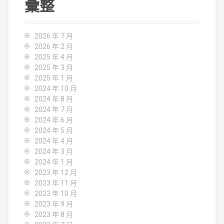
彙整
2026 年 7 月
2026 年 2 月
2025 年 4 月
2025 年 3 月
2025 年 1 月
2024 年 10 月
2024 年 8 月
2024 年 7 月
2024 年 6 月
2024 年 5 月
2024 年 4 月
2024 年 3 月
2024 年 1 月
2023 年 12 月
2023 年 11 月
2023 年 10 月
2023 年 9 月
2023 年 8 月