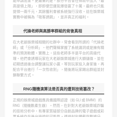
能申請出金。更嚴重的是，部分平台會在條款中加入「最
高提領上限」，即即便您運氣爆發贏了十萬，最終也只能
提領一兩千元，其餘獲利會被系統強行沒收。這在娛樂城
實務中被稱為「吸客誘餌」，並非真正的福利。
代操老師與高勝率群組的背後真相
在大老爺娛樂城相關的社群中，常會看到所謂的「代操老
師」或「分析師」。他們聲稱掌握了系統漏洞或是擁有精
準的預測軟體。實務上，這些老師多半是平台的高級代
理。他們會誘導玩家在大老爺娛樂城進行大額儲值，並在
初期透過後台調整讓玩家小贏，等到玩家投入身家後，再
配合平台進行「一次性收割」，隨後將玩家踢出群組並封
鎖聯繫方式。
RNG隨機演算法是否真的遭到技術篡改？
正規的娛樂城遊戲應具備國際認證（如 GLI 或 BMM）的
RNG（隨機數產生器）。然而，在針對大老爺娛樂城詐騙
的技術分析中，有專家質疑部分自創品牌的電子遊戲或彩
票系統存在後台操控的可能性。透過封包攔截與數據分