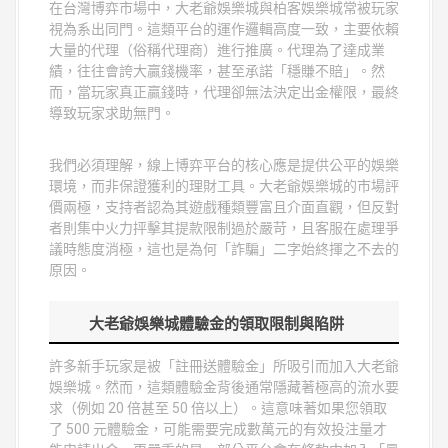
在台灣博弈市場中，大老爺娛樂城與柏客娛樂城常被玩家
視為系出同門。這類平台的運作邏輯高度一致，主要依賴
大量的代理（俗稱代理商）進行推廣。代理為了達成業
績，往往會誇大贏錢機率，甚至承諾「穩賺不賠」。然
而，當玩家真正贏錢時，代理卻無法決定出金權限，最終
導致玩家求助無門。
我們必須理解，線上博弈平台的核心應是提供公平的娛樂
環境，而非保證獲利的理財工具。大老爺娛樂城的市場評
價兩極，支持者認為其遊戲種類豐富且介面直觀，但反對
者則集中火力抨擊其提款限制過於嚴苛，且客服在處理爭
議時態度消極，這也是為何「詐騙」二字始終揮之不去的
原因。
大老爺娛樂城體驗金的領取限制與陷阱
許多新手玩家是被「註冊送體驗金」所吸引而加入大老爺
娛樂城。然而，這類體驗金背後通常隱藏著極高的流水要
求（例如 20 倍甚至 50 倍以上）。這意味著如果您領取
了 500 元體驗金，可能需要完成數萬元的有效投注量才