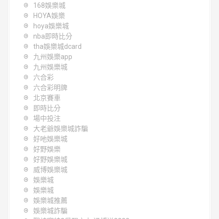
168娛樂城
HOYA娛樂
hoya娛樂城
nba即時比分
tha娛樂城dcard
九州娛樂app
九州娛樂城
六合彩
六合彩明牌
北京賽車
即時比分
場中投注
大老爺娛樂城詐騙
好吔娛樂城
好野娛樂
好野娛樂城
威博娛樂城
娛樂城
娛樂城
娛樂城推薦
娛樂城詐騙