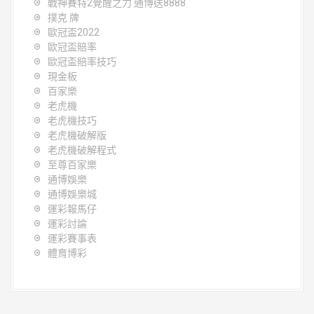
戰神賽特2覺醒之力 通博送8888
撲克 牌
歐冠盃2022
歐冠盃賠率
歐冠盃賠率技巧
現金板
百家樂
老虎機
老虎機技巧
老虎機破解版
老虎機破解程式
至尊百家樂
通博娛樂
通博娛樂城
運彩報馬仔
運彩討論
運彩賽事表
體育博彩