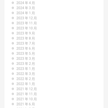
2024 年 4 月
2024 年 3 月
2024 年 1 月
2023 年 12 月
2023 年 11 月
2023 年 10 月
2023 年 9 月
2023 年 8 月
2023 年 7 月
2023 年 6 月
2023 年 5 月
2023 年 3 月
2023 年 2 月
2023 年 1 月
2022 年 3 月
2022 年 2 月
2022 年 1 月
2021 年 12 月
2021 年 11 月
2021 年 10 月
2021 年 6 月