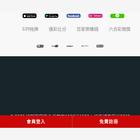
539拖牌
運彩比分
百家樂賺錢
六合彩開獎
© 2022 好野百家樂會員首存1000送1000！娛樂城最高送3000
立即登入
會員登入
火速註冊
免費註冊