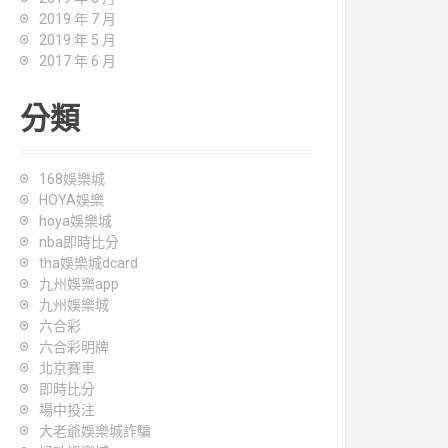
2019 年 7 月
2019 年 5 月
2017 年 6 月
分類
168娛樂城
HOYA娛樂
hoya娛樂城
nba即時比分
tha娛樂城dcard
九州娛樂app
九州娛樂城
六合彩
六合彩明牌
北京賽車
即時比分
場中投注
大老爺娛樂城詐騙