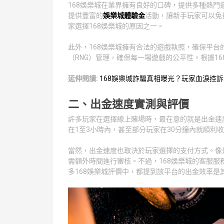
168娛樂城在業界擁有良好的口碑，提供多種熱
提供豐富的
娛樂城體驗金
活動，讓新手玩家可以免
家選擇168娛樂城的原因之一。
此外，168娛樂城擁有合法的遊戲執照，確保平
（RNG）管理，確保每一場遊戲的公平性。根據1
延伸閱讀
:
168娛樂城詐騙真相曝光？玩家血淚控
二、
出金速度實測與評價
許多玩家在選擇線上賭場時，最在意的就是出金速
在1至3小時內，甚至部分玩家在30分鐘內就順利
當然，出金速度也取決於玩家選擇的支付方式。像
需額外時間進行審核。不過，168娛樂城的客服
多168娛樂城評價中，都提到該平台的出金效率是