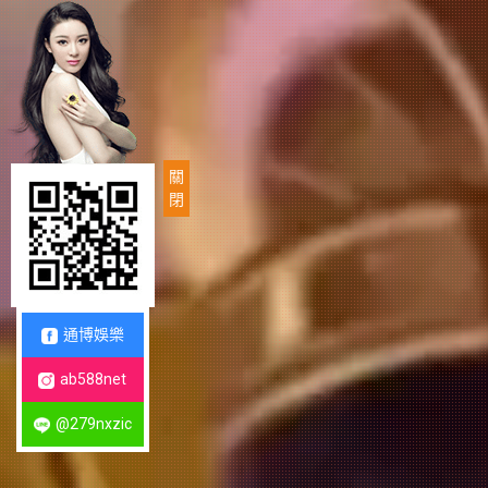
關
閉
通博娛樂
ab588net
@279nxzic