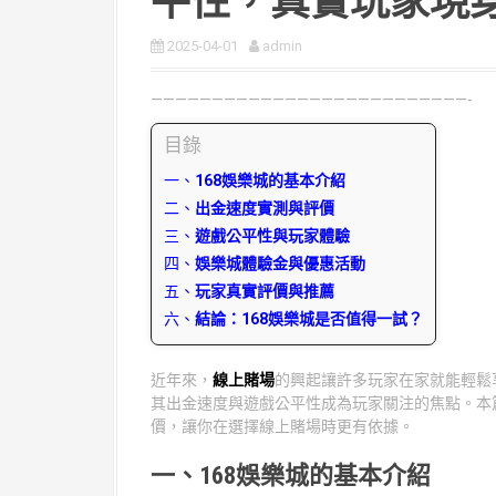
平性，真實玩家現
2025-04-01
admin
——————————————————————————-
目錄
一、
168娛樂城的基本介紹
二、
出金速度實測與評價
三、
遊戲公平性與玩家體驗
四、
娛樂城體驗金與優惠活動
五、
玩家真實評價與推薦
六、
結論：168娛樂城是否值得一試？
近年來，
線上賭場
的興起讓許多玩家在家就能輕鬆
其出金速度與遊戲公平性成為玩家關注的焦點。本
價，讓你在選擇線上賭場時更有依據。
一、
168娛樂城的基本介紹