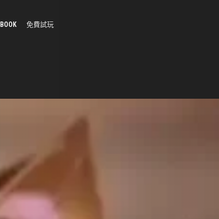
EBOOK
免費試玩