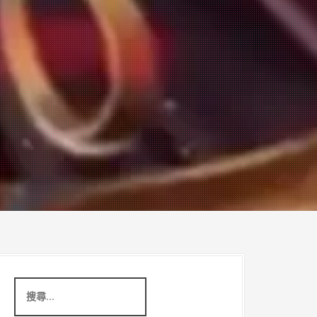
搜
尋
關