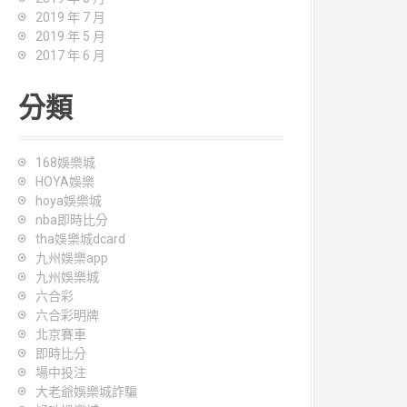
2019 年 7 月
2019 年 5 月
2017 年 6 月
分類
168娛樂城
HOYA娛樂
hoya娛樂城
nba即時比分
tha娛樂城dcard
九州娛樂app
九州娛樂城
六合彩
六合彩明牌
北京賽車
即時比分
場中投注
大老爺娛樂城詐騙