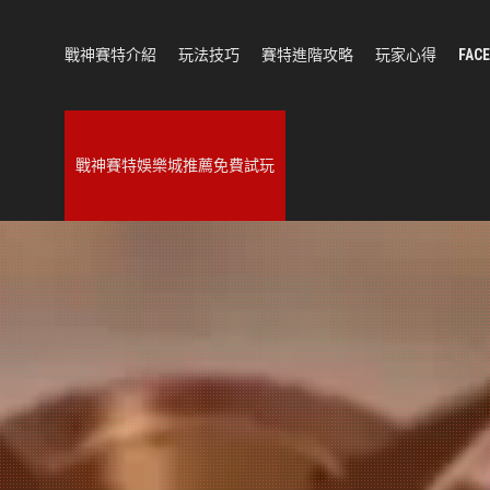
戰神賽特介紹
玩法技巧
賽特進階攻略
玩家心得
FAC
戰神賽特娛樂城推薦免費試玩