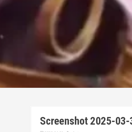
Screenshot 2025-03-