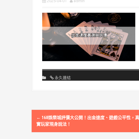
2025-04-01
admin
永久連結
文
←
168娛樂城評價大公開！出金速度、遊戲公平性，
章
實玩家現身說法！