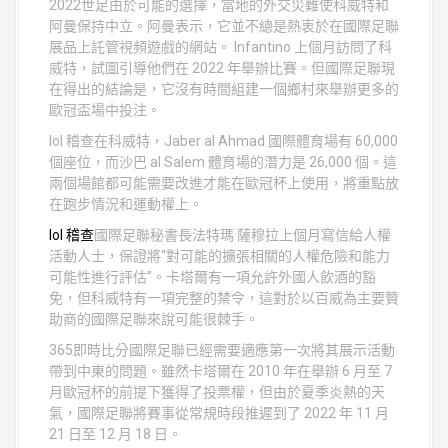
2022世足由於可能的選擇，當地的外交災難使科威特和
阿曼保持中立。阿曼表示，它並不總是熱衷於在國際足聯
展品上託管視頻遊戲的網站。 Infantino 上個月訪問了科
威特，試圖引導他們在 2022 年舉辦比賽。但國際足聯現
在得出的結論是，它沒有時間組建一個鄉村來舉辦更多的
歐冠盃場中投注。
lol 稽查在科威特，Jaber al Ahmad 國際體育場有 60,000
個座位，而沙巴 al Salem 體育場的潛力是 26,000 個。這
兩個場館都可能需要改進才能在歐冠杯上使用，將重點放
在跑步情況和運動權上。
lol 稽查
國際足聯秘書長法特瑪·薩穆拉上個月寫信給人權
活動人士，保證將“對可能的擴張相關的人權危險和能力
可能性進行評估”。卡塔爾有一項允許外國人飲酒的豁
免，但科威特有一項完整的禁令，這對於以百威為主要贊
助商的國際足聯來說可能很棘手。
365即時比分國際足聯已經需要適應第一次將其展示活動
帶到中東的問題。雖然卡塔爾在 2010 年在舉辦 6 月至 7
月歐冠杯的前提下獲得了投票權，但由於夏季炎熱的天
氣，國際足聯將賽事從常規時段推遲到了 2022 年 11 月
21 日至 12 月 18 日。