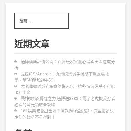
覽
搜
尋
關
鍵
字
近期文章
:
通博娛樂評價公開：真實玩家實測心得與出金速度分
析
支援iOS/Android！九州娛樂城手機版下載安裝教
學，隨時隨地流暢投注
大老爺娛樂城詐騙案例懶人包，這些情況幾乎不可能
順利出金
戰神賽特2覺醒之力 通博送8888：電子老虎機愛好者
必看的萬元領取全攻略
168娛樂城會出金嗎？提款過程全紀錄，這些細節決
定你的錢拿不拿得到！