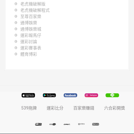
老虎機破解版
老虎機破解程式
至尊百家樂
通博娛樂
通博娛樂城
運彩報馬仔
運彩討論
運彩賽事表
體育博彩
539拖牌
運彩比分
百家樂賺錢
六合彩開獎