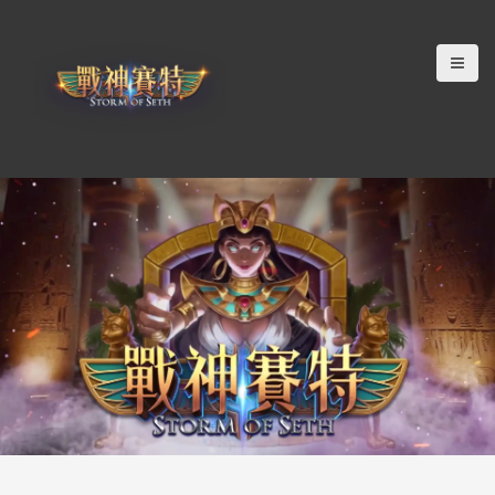
跳
至
主
要
內
容