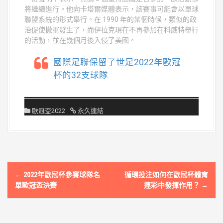
將繼續進行。他向卡塔爾媒體表示，該賽事可能會以單球
聯盟系統的形式舉行。在 1990 年的某個時候，類似的政
治促使撤軍發生了，而伊拉克現在不再參加在科威特舉行
的活動，並在幾個月後入侵了美國。
國際足聯保留了世足2022年歐冠
杯的32支球隊
歐冠盃2022
永久連結
文
←
2022年歐冠杯參賽球隊名
循環投注如何在歐冠杯體育
章
單歐冠盃決賽
運彩中發揮作用？
→
導