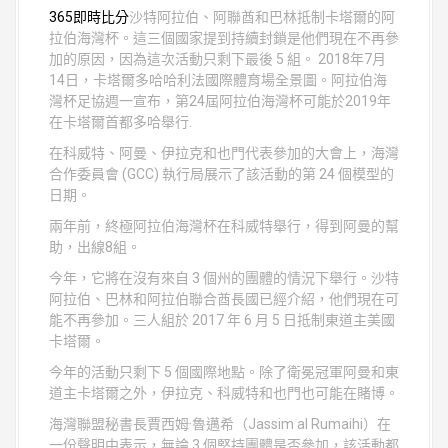
365即時比分
沙特阿拉伯、阿聯酋和巴林抵制卡塔爾的阿
拉伯海灣杯。這三個國家提到持續封鎖是他們現在不再參
加的原因，因為這次活動只剩下最後 5 組。 2018年7月
14日，卡塔爾多哈哈利法國際體育場全景圖。阿拉伯海
灣杯足協週一宣布，第24屆阿拉伯海灣杯可能於2019年
在卡塔爾首都多哈舉行.
在科威特、阿曼、伊拉克和也門代表參加的大會上，海灣
合作委員會 (GCC) 執行局展示了該活動的第 24 個模型的
日期。
兩年前，終極阿拉伯海灣杯在科威特舉行，得到阿曼的幫
助，出線8組。
今年，它將在沒有來自 3 個州的團體的情況下舉行。沙特
阿拉伯、巴林和阿拉伯聯合酋長國已經介紹，他們現在可
能不再參加。三人組於 2017 年 6 月 5 日抵制東道主美國
卡塔爾。
今年的活動只剩下 5 個國際地點。除了衛冕冠軍阿曼和東
道主卡塔爾之外，伊拉克、科威特和也門也可能在賭博。
海灣聯盟秘書長賈西姆·魯邁希（Jas​​sim al Rumaihi）在
一份聲明中表示，無論 3 個堅持團體是否參加，該活動都