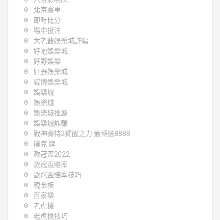
北京賽車
即時比分
場中投注
大老爺娛樂城詐騙
好吔娛樂城
好野娛樂
好野娛樂城
威博娛樂城
娛樂城
娛樂城
娛樂城推薦
娛樂城詐騙
戰神賽特2覺醒之力 通博送8888
撲克 牌
歐冠盃2022
歐冠盃賠率
歐冠盃賠率技巧
現金板
百家樂
老虎機
老虎機技巧