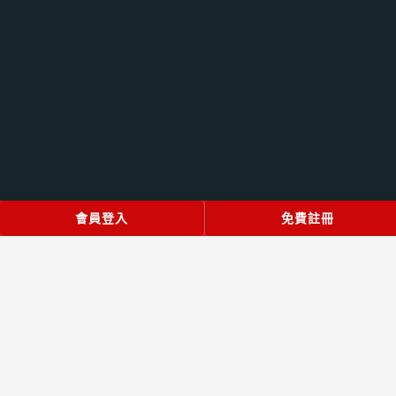
立即登入
會員登入
火速註冊
免費註冊
© 2022 好野百家樂會員首存1000送1000！娛樂城最高送3000