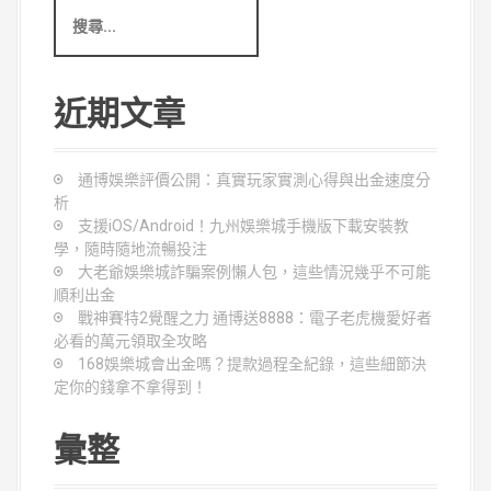
搜
尋
關
鍵
字
近期文章
:
通博娛樂評價公開：真實玩家實測心得與出金速度分
析
支援iOS/Android！九州娛樂城手機版下載安裝教
學，隨時隨地流暢投注
大老爺娛樂城詐騙案例懶人包，這些情況幾乎不可能
順利出金
戰神賽特2覺醒之力 通博送8888：電子老虎機愛好者
必看的萬元領取全攻略
168娛樂城會出金嗎？提款過程全紀錄，這些細節決
定你的錢拿不拿得到！
彙整