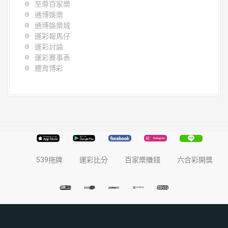
至尊百家樂
通博娛樂
通博娛樂城
運彩報馬仔
運彩討論
運彩賽事表
體育博彩
539拖牌
運彩比分
百家樂賺錢
六合彩開獎