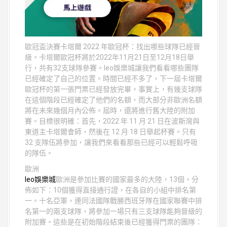
歐冠盃決賽卡塔爾 2022 年歐冠杯：找出哪些球隊已經晉
級。卡塔爾歐冠杯將於2022年11月21日至12月18日舉
行，共有32支球隊參賽。leo娛樂城讓我們看看哪些團隊
已經確定了自己的位置。時間已經不多了，下一屆卡塔爾
歐冠杯的第一張門票已經發放完畢。事實上，有幾支球隊
在這個階段已經確定了他們的名額，而大部分非歐洲名額
將在未來幾個月內公佈。屆時，還將進行舊大陸的附加
賽。目標很明確：首先，2022 年 11 月 21 日在波斯灣與
東道主卡塔爾會師，然後在 12 月 18 日舉起杯賽。只有
32 支隊伍將參加，讓我們來看看那些已經可以輕鬆呼吸
的隊伍。
歐洲
leo娛樂城
歐洲是參加比賽的國家最多的大陸，13個，分
佈如下：10個獲得直接通行證，在各自的小組中排名第
一。十名亞軍，連同法國隊戰勝西班牙隊在國家聯賽中排
名第一的兩支球隊，將參加一場只有三支球隊能夠晉級的
附加賽。這些是在初始階段結束後已經獲得門票的團隊：