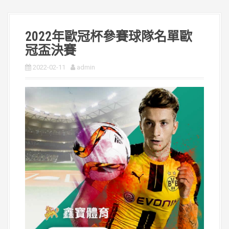
2022年歐冠杯參賽球隊名單歐
冠盃決賽
2022-02-11
admin