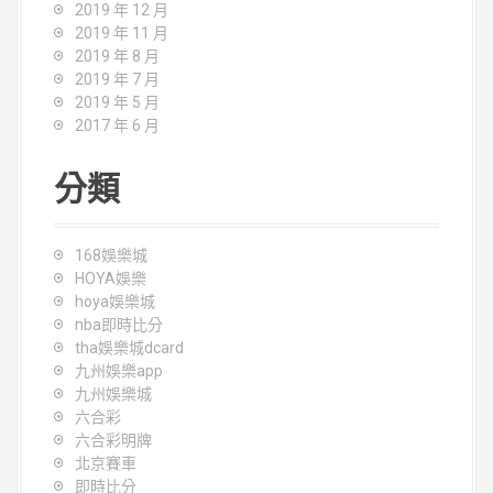
2019 年 12 月
2019 年 11 月
2019 年 8 月
2019 年 7 月
2019 年 5 月
2017 年 6 月
分類
168娛樂城
HOYA娛樂
hoya娛樂城
nba即時比分
tha娛樂城dcard
九州娛樂app
九州娛樂城
六合彩
六合彩明牌
北京賽車
即時比分