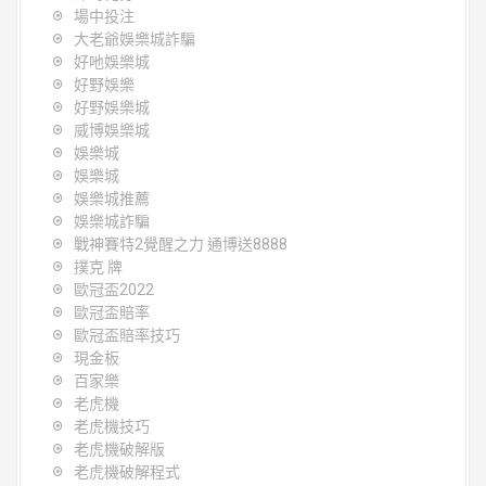
場中投注
大老爺娛樂城詐騙
好吔娛樂城
好野娛樂
好野娛樂城
威博娛樂城
娛樂城
娛樂城
娛樂城推薦
娛樂城詐騙
戰神賽特2覺醒之力 通博送8888
撲克 牌
歐冠盃2022
歐冠盃賠率
歐冠盃賠率技巧
現金板
百家樂
老虎機
老虎機技巧
老虎機破解版
老虎機破解程式