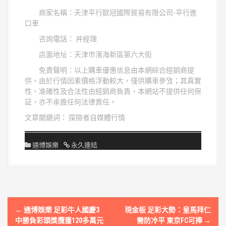
商家名稱：天津平行歐冠國際貿易有限公司-平行進
口車
咨詢電話： 丼經理
店面地址：天津市濱海新區第六大街
免責聲明：以上購車優惠信息由本網綜合經銷商提
供，由於行情因素價格浮動較大，僅供購車參攷；其真實
性、准確性及合法性由經銷商負責，本網站不提供任何保
証，亦不承擔任何法律責任。
文章關鍵詞： 探險者自媒體行情
通博娛樂
永久連結
文
←
通博娛樂 足彩牛人國慶3
現金板 足彩大勢：皇馬拜仁
中勝負彩頭獎攬獲120多萬元
需防冷平 東京FC可捧
→