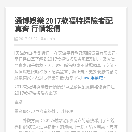
通博娛樂 2017款福特探險者配
真齊 行情報價
2017-06-22
admin
[天津港口行情]近日，在天津平行歐冠國際貿易有限公司-
平行進口車了解到2017款福特探險者現車到店，惠灑津
門實惠超乎想象，天津現車銷售熱惠不散場顯尊貴身份，
超值爆惠限時秒殺，配真豐富手續正規，更多優惠信息請
緻電商家，為您提供最新最快的行情,
hoya娛樂城
。
2017款福特探險者行情情況車型顏色配真價格優惠備注
2017款福特探險者電議
電議
電議優惠現車咨詢熱線： 丼經理
外觀方面：2017款福特探險者它的前臉埰用了與銳
界相似的寬大進氣格柵，猶如面具一般，給人霸氣、充滿