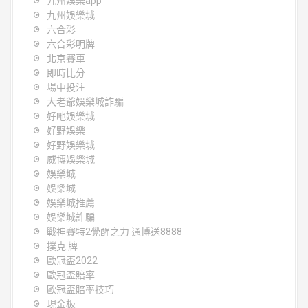
九州娛樂app
九州娛樂城
六合彩
六合彩明牌
北京賽車
即時比分
場中投注
大老爺娛樂城詐騙
好吔娛樂城
好野娛樂
好野娛樂城
威博娛樂城
娛樂城
娛樂城
娛樂城推薦
娛樂城詐騙
戰神賽特2覺醒之力 通博送8888
撲克 牌
歐冠盃2022
歐冠盃賠率
歐冠盃賠率技巧
現金板