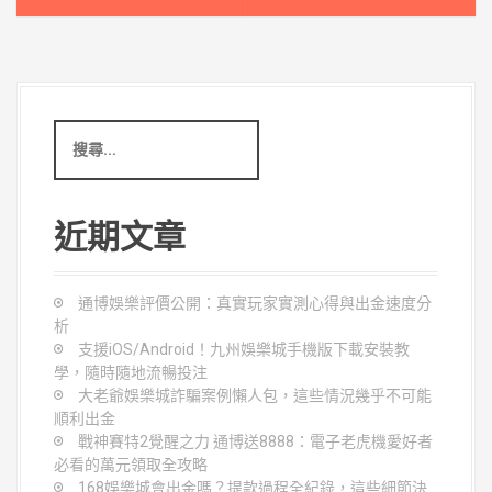
章
導
覽
搜
尋
關
鍵
字
近期文章
:
通博娛樂評價公開：真實玩家實測心得與出金速度分
析
支援iOS/Android！九州娛樂城手機版下載安裝教
學，隨時隨地流暢投注
大老爺娛樂城詐騙案例懶人包，這些情況幾乎不可能
順利出金
戰神賽特2覺醒之力 通博送8888：電子老虎機愛好者
必看的萬元領取全攻略
168娛樂城會出金嗎？提款過程全紀錄，這些細節決