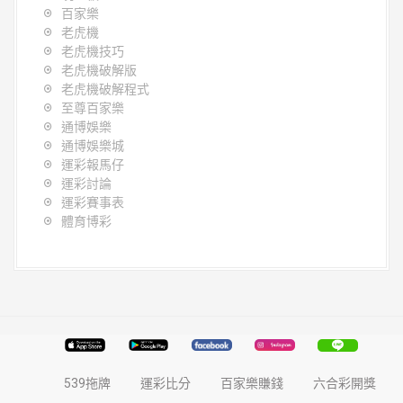
百家樂
老虎機
老虎機技巧
老虎機破解版
老虎機破解程式
至尊百家樂
通博娛樂
通博娛樂城
運彩報馬仔
運彩討論
運彩賽事表
體育博彩
539拖牌
運彩比分
百家樂賺錢
六合彩開獎