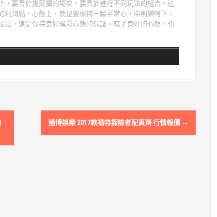
，要善於挑競猜的場次，要善於進行不同玩法的組合。這
的利潤點。心態上，就是要保持一顆平常心，中則樂呵下，
投注，這是保持良好購彩心態的保証。有了良好的心態，也
均
通博娛樂 2017款福特探險者配真齊 行情報價
→