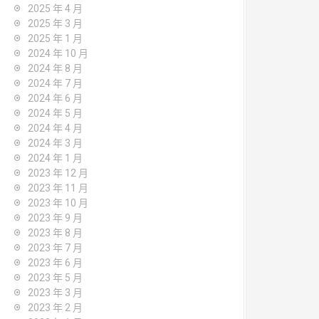
2025 年 4 月
2025 年 3 月
2025 年 1 月
2024 年 10 月
2024 年 8 月
2024 年 7 月
2024 年 6 月
2024 年 5 月
2024 年 4 月
2024 年 3 月
2024 年 1 月
2023 年 12 月
2023 年 11 月
2023 年 10 月
2023 年 9 月
2023 年 8 月
2023 年 7 月
2023 年 6 月
2023 年 5 月
2023 年 3 月
2023 年 2 月