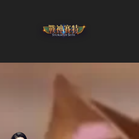
跳
至
主
要
內
容