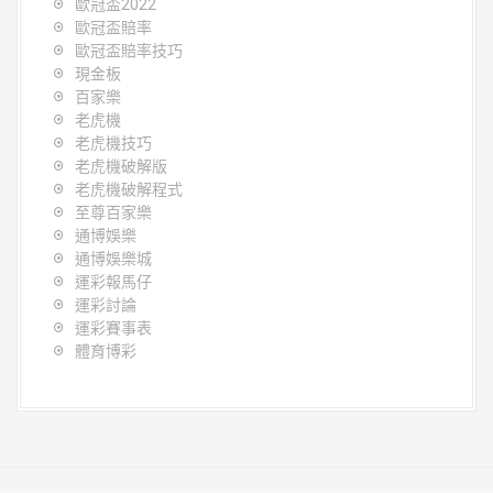
歐冠盃2022
歐冠盃賠率
歐冠盃賠率技巧
現金板
百家樂
老虎機
老虎機技巧
老虎機破解版
老虎機破解程式
至尊百家樂
通博娛樂
通博娛樂城
運彩報馬仔
運彩討論
運彩賽事表
體育博彩