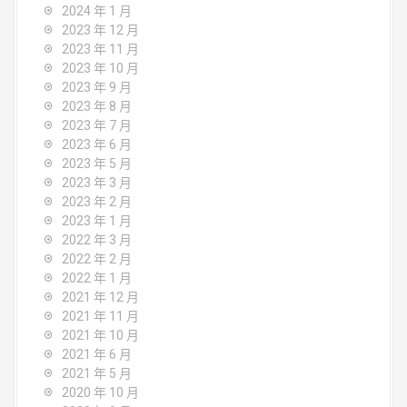
2024 年 1 月
2023 年 12 月
2023 年 11 月
2023 年 10 月
2023 年 9 月
2023 年 8 月
2023 年 7 月
2023 年 6 月
2023 年 5 月
2023 年 3 月
2023 年 2 月
2023 年 1 月
2022 年 3 月
2022 年 2 月
2022 年 1 月
2021 年 12 月
2021 年 11 月
2021 年 10 月
2021 年 6 月
2021 年 5 月
2020 年 10 月