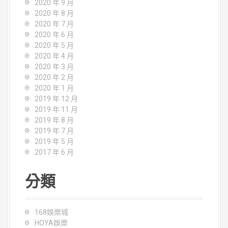
2020 年 9 月
2020 年 8 月
2020 年 7 月
2020 年 6 月
2020 年 5 月
2020 年 4 月
2020 年 3 月
2020 年 2 月
2020 年 1 月
2019 年 12 月
2019 年 11 月
2019 年 8 月
2019 年 7 月
2019 年 5 月
2017 年 6 月
分類
168娛樂城
HOYA娛樂