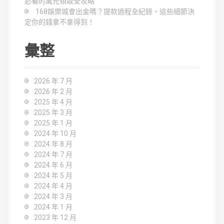
必看的萬元領取全攻略
168娛樂城會出金嗎？提款過程全紀錄，這些細節決
定你的錢拿不拿得到！
彙整
2026 年 7 月
2026 年 2 月
2025 年 4 月
2025 年 3 月
2025 年 1 月
2024 年 10 月
2024 年 8 月
2024 年 7 月
2024 年 6 月
2024 年 5 月
2024 年 4 月
2024 年 3 月
2024 年 1 月
2023 年 12 月