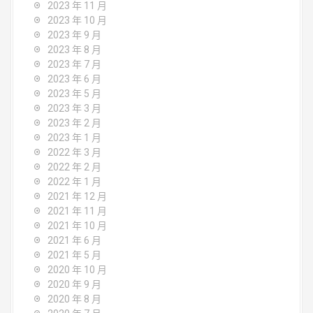
2023 年 11 月
2023 年 10 月
2023 年 9 月
2023 年 8 月
2023 年 7 月
2023 年 6 月
2023 年 5 月
2023 年 3 月
2023 年 2 月
2023 年 1 月
2022 年 3 月
2022 年 2 月
2022 年 1 月
2021 年 12 月
2021 年 11 月
2021 年 10 月
2021 年 6 月
2021 年 5 月
2020 年 10 月
2020 年 9 月
2020 年 8 月