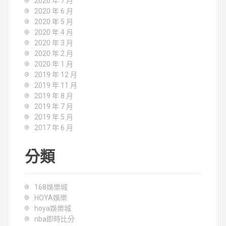
2020 年 7 月
2020 年 6 月
2020 年 5 月
2020 年 4 月
2020 年 3 月
2020 年 2 月
2020 年 1 月
2019 年 12 月
2019 年 11 月
2019 年 8 月
2019 年 7 月
2019 年 5 月
2017 年 6 月
分類
168娛樂城
HOYA娛樂
hoya娛樂城
nba即時比分