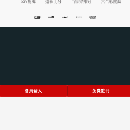
539拖牌
運彩比分
百家樂賺錢
六合彩開獎
© 2022 好野百家樂會員首存1000送1000！娛樂城最高送3000
立即登入
會員登入
火速註冊
免費註冊