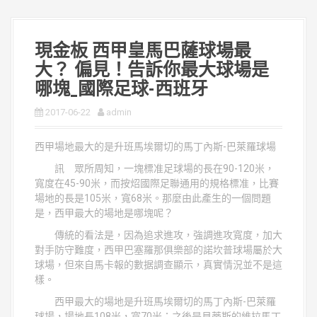
現金板 西甲皇馬巴薩球場最
大？ 偏見！告訴你最大球場是
哪塊_國際足球-西班牙
2017-06-22
admin
西甲場地最大的是升班馬埃爾切的馬丁內斯-巴萊羅球場
訊 眾所周知，一塊標准足球場的長在90-120米，
寬度在45-90米，而按炤國際足聯通用的規格標准，比賽
場地的長是105米，寬68米。那麼由此產生的一個問題
是，西甲最大的場地是哪塊呢？
傳統的看法是，因為追求進攻，強調進攻寬度，加大
對手防守難度，西甲巴塞羅那俱樂部的諾坎普球場屬於大
球場，但來自馬卡報的數据調查顯示，真實情況並不是這
樣。
西甲最大的場地是升班馬埃爾切的馬丁內斯-巴萊羅
球場，場地長108米，寬70米；之後是貝蒂斯的維拉馬丁