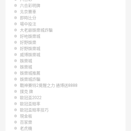
六合彩明牌
北京賽車
即時比分
場中投注
大老爺娛樂城詐騙
好吔娛樂城
好野娛樂
好野娛樂城
威博娛樂城
娛樂城
娛樂城
娛樂城推薦
娛樂城詐騙
戰神賽特2覺醒之力 通博送8888
撲克 牌
歐冠盃2022
歐冠盃賠率
歐冠盃賠率技巧
現金板
百家樂
老虎機