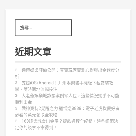
導
覽
搜
尋
關
鍵
字
近期文章
:
通博娛樂評價公開：真實玩家實測心得與出金速度分
析
支援iOS/Android！九州娛樂城手機版下載安裝教
學，隨時隨地流暢投注
大老爺娛樂城詐騙案例懶人包，這些情況幾乎不可能
順利出金
戰神賽特2覺醒之力 通博送8888：電子老虎機愛好者
必看的萬元領取全攻略
168娛樂城會出金嗎？提款過程全紀錄，這些細節決
定你的錢拿不拿得到！