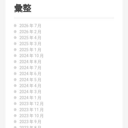
彙整
2026 年 7 月
2026 年 2 月
2025 年 4 月
2025 年 3 月
2025 年 1 月
2024 年 10 月
2024 年 8 月
2024 年 7 月
2024 年 6 月
2024 年 5 月
2024 年 4 月
2024 年 3 月
2024 年 1 月
2023 年 12 月
2023 年 11 月
2023 年 10 月
2023 年 9 月
2023 年 8 月