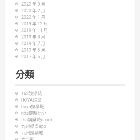
2020 年 3 月
2020 年 2 月
2020 年 1 月
2019 年 12 月
2019 年 11 月
2019 年 8 月
2019 年 7 月
2019 年 5 月
2017 年 6 月
分類
168娛樂城
HOYA娛樂
hoya娛樂城
nba即時比分
tha娛樂城dcard
九州娛樂app
九州娛樂城
六合彩