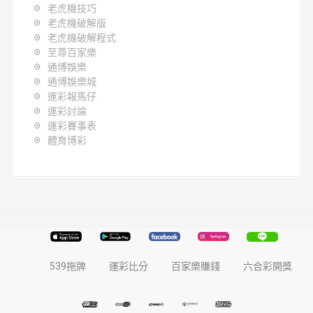
老虎機技巧
老虎機破解版
老虎機破解程式
至尊百家樂
通博娛樂
通博娛樂城
運彩報馬仔
運彩討論
運彩賽事表
體育博彩
539拖牌
運彩比分
百家樂賺錢
六合彩開獎