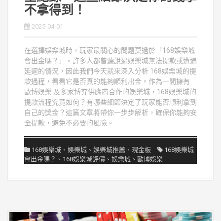
不拿得到！
2025-04-01
在選擇娛樂城時，玩家最關心的問題莫過於「168娛樂城
會出金嗎？」。許多人都曾聽說過娛樂城無法提款或遭遇
延遲的情況，因此我們今天就來深入分析 168娛樂城的提
款過程，看看它是否真的能夠順利出金。作為一間擁有
歐博娛樂 及多家博弈供應商合作的娛樂城，168娛樂城的
提款流程究竟如何？有哪些細節決定了玩家能否順利拿到
自己的獎金？這篇文章將帶你一步步解析，確保你能夠安
全提款，避免不必要的風險。
168娛樂城
、
娛樂城
、
娛樂城推薦
、
現金板
168娛樂城
會出金嗎？
、
168娛樂城評價
、
娛樂城
、
歐博娛樂