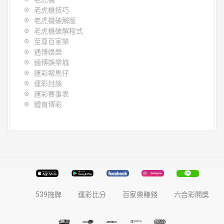
老虎機技巧
老虎機破解版
老虎機破解程式
至尊百家樂
通博娛樂
通博娛樂城
運彩報馬仔
運彩討論
運彩賽事表
體育博彩
539拖牌
運彩比分
百家樂賺錢
六合彩開獎