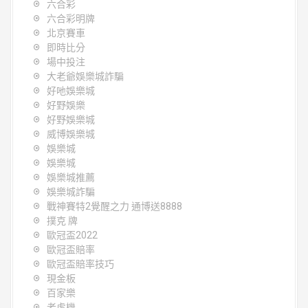
六合彩
六合彩明牌
北京賽車
即時比分
場中投注
大老爺娛樂城詐騙
好吔娛樂城
好野娛樂
好野娛樂城
威博娛樂城
娛樂城
娛樂城
娛樂城推薦
娛樂城詐騙
戰神賽特2覺醒之力 通博送8888
撲克 牌
歐冠盃2022
歐冠盃賠率
歐冠盃賠率技巧
現金板
百家樂
老虎機