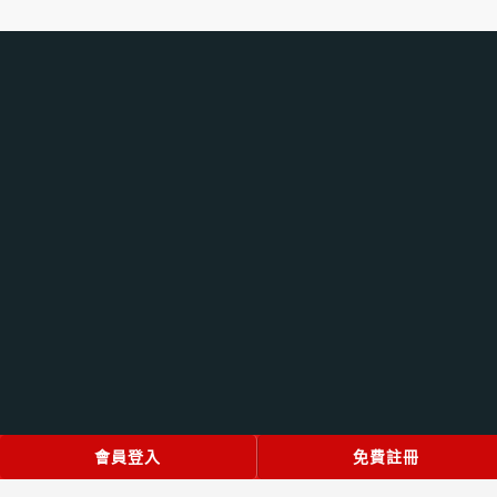
立即登入
會員登入
火速註冊
免費註冊