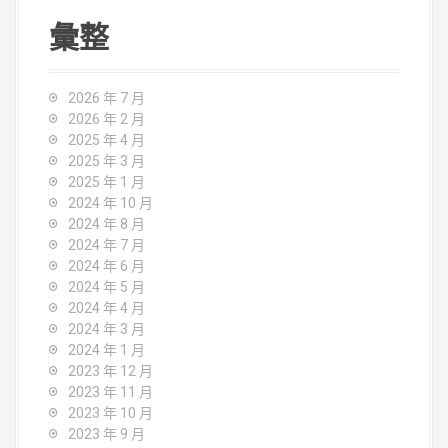
彙整
2026 年 7 月
2026 年 2 月
2025 年 4 月
2025 年 3 月
2025 年 1 月
2024 年 10 月
2024 年 8 月
2024 年 7 月
2024 年 6 月
2024 年 5 月
2024 年 4 月
2024 年 3 月
2024 年 1 月
2023 年 12 月
2023 年 11 月
2023 年 10 月
2023 年 9 月