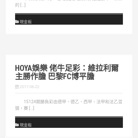
的 […]
現金板
HOYA娛樂 佬牛足彩：維拉利爾
主勝作膽 巴黎FC博平膽
2017-06-22
15124期勝負彩由德甲、德乙、西甲、法甲和法乙混
猜，賽 […]
現金板