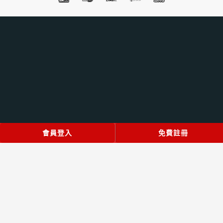
© 2022 好野百家樂會員首存1000送1000！娛樂城最高送3000
立即登入
會員登入
火速註冊
免費註冊