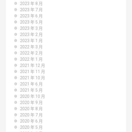
2023 年 8 月
2023 年 7 月
2023 年 6 月
2023 年 5 月
2023 年 3 月
2023 年 2 月
2023 年 1 月
2022 年 3 月
2022 年 2 月
2022 年 1 月
2021 年 12 月
2021 年 11 月
2021 年 10 月
2021 年 6 月
2021 年 5 月
2020 年 10 月
2020 年 9 月
2020 年 8 月
2020 年 7 月
2020 年 6 月
2020 年 5 月