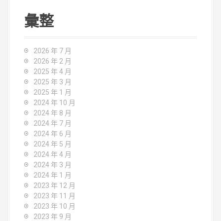
彙整
2026 年 7 月
2026 年 2 月
2025 年 4 月
2025 年 3 月
2025 年 1 月
2024 年 10 月
2024 年 8 月
2024 年 7 月
2024 年 6 月
2024 年 5 月
2024 年 4 月
2024 年 3 月
2024 年 1 月
2023 年 12 月
2023 年 11 月
2023 年 10 月
2023 年 9 月