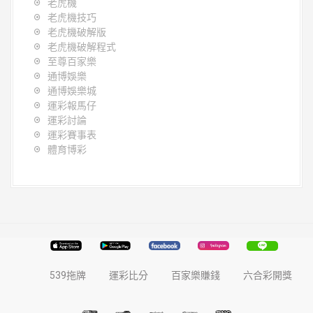
老虎機
老虎機技巧
老虎機破解版
老虎機破解程式
至尊百家樂
通博娛樂
通博娛樂城
運彩報馬仔
運彩討論
運彩賽事表
體育博彩
539拖牌
運彩比分
百家樂賺錢
六合彩開獎