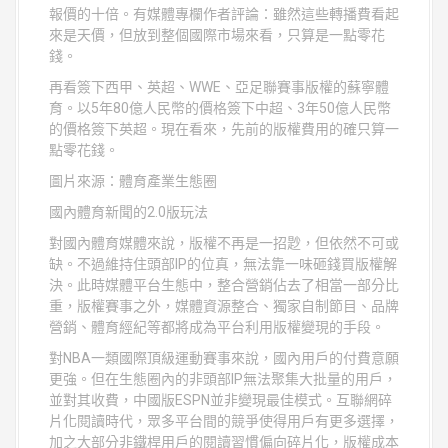
報價的十倍。有媒體專欄作者評論：雖然這些轉播費看起
來是天價，但放到整個國際市場來看，只算是一點零花
錢。
再看簽下西甲、英超、WWE、亞足聯賽事版權的蘇寧體
育。以5年80億人民幣的價格簽下中超、3年50億人民幣
的價格簽下英超。現在看來，先前的版權費用的確只算一
點零花錢。
圖片來源：體育產業生態圈
國內體育新聞的2.0版玩法
對國內體育媒體來說，版權不再是一招尟，但依然不可或
缺。不過維持住頭部IP的位真，無法靠一味砸錢買版權解
決。此時媒體平台生態中，整合營銷佔去了相當一部分比
重，版權賽事之外，媒體資源整合、獨家自制節目、品牌
營銷、體育經紀等都將成為平台利用版權變現的手段。
對NBA一類國際頂級運動賽事來說，國內用戶的付費意願
更強。但在生態圈內的非頭部IP無法聚集大批量的用戶，
並對其收費，中國版ESPN並非變現最佳模式。互聯網碎
片化閱讀時代，眾多平台間的競爭使得用戶有更多選擇，
加之大部分非鐵桿用戶的閱讀習慣偏向碎片化，版權成本