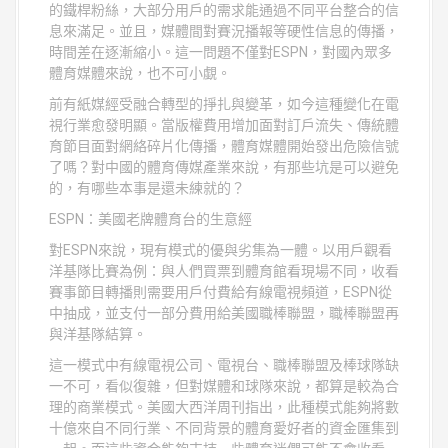
的鐵桿粉絲，大部分用戶的需求能通過不同平台整合的信
息來滿足。並且，媒體間對賽況播報等硬性信息的傳播，
時間差在逐漸縮小。這一問題不僅對ESPN，對國內眾多
體育媒體來說，也不可小覷。
前有紙媒經受融合轉型的掙扎與變革，如今這種變化在電
視行業愈發明顯。當版權費用增加面對訂戶流失、傳統體
育節目面對網絡碎片化傳播，體育媒體開始發出危險信號
了嗎？對中國的體育傳媒產業來說，有那些坑是可以避免
的，有哪些本事是還未練就的？
ESPN：美國老牌體育台的生意經
對ESPN來說，現有模式的優與劣集為一體。以用戶觀看
洋基隊比賽為例：與人們買票到體育館看現場不同，收看
賽事節目轉播則需要用戶付費給有線電視頻道，ESPN從
中抽成，並支付一部分費用給美國職棒聯盟，職棒聯盟再
與洋基隊結算。
這一模式中有線電視公司、電視台、職棒聯盟及棒球隊缺
一不可，看似復雜，但對媒體和球隊來說，都算是較為合
理的商業模式。美國大西洋周刊指出，此種模式能夠將數
十億來自不同行業、不同背景的體育愛好者的資金匯集到