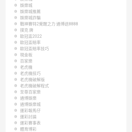
娛樂城
娛樂城推薦
娛樂城詐騙
戰神賽特2覺醒之力 通博送8888
撲克 牌
歐冠盃2022
歐冠盃賠率
歐冠盃賠率技巧
現金板
百家樂
老虎機
老虎機技巧
老虎機破解版
老虎機破解程式
至尊百家樂
通博娛樂
通博娛樂城
運彩報馬仔
運彩討論
運彩賽事表
體育博彩