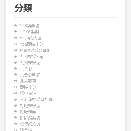
分類
168娛樂城
HOYA娛樂
hoya娛樂城
nba即時比分
tha娛樂城dcard
九州娛樂app
九州娛樂城
六合彩
六合彩明牌
北京賽車
即時比分
場中投注
大老爺娛樂城詐騙
好吔娛樂城
好野娛樂
好野娛樂城
威博娛樂城
娛樂城