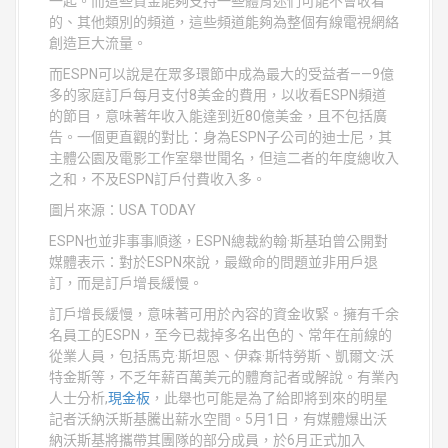
一起。而這些資金能夠支持一些體育迷們可能不會收看
的、其他類別的頻道，這些頻道能夠為整個有線電視網絡
創造巨大流量。
而ESPN可以說是在眾多環節中成為最大的受益者——9億
多的家庭訂戶每月支付8美金的費用，以收看ESPN頻道
的節目，意味著年收入能達到近80億美金，且不包括廣
告。一個更直觀的對比：身為ESPN子公司的迪士尼，其
主體公園及電影工作室舉世聞名，但這二者的年度總收入
之和，不及ESPN訂戶付費收入多。
圖片來源：USA TODAY
ESPN也並非事事順遂，ESPN總裁約翰·斯基珀曾公開對
媒體表示：對於ESPN來說，最緻命的問題並非用戶退
訂，而是訂戶增長緩慢。
訂戶增長緩慢，意味著可用於內容的資金收緊。擁有千余
名員工的ESPN，至今已裁掉多名出色的、常年在前線的
從業人員，包括馬克·斯坦恩、伊森·斯特勞斯、凱爾文·沃
特金斯等，不乏年薪百萬美元的體育記者或解說。有業內
人士分析,
現金板
，此舉也可能是為了給即將到來的明星
記者沃納沃斯基騰出薪水空間。5月1日，有媒體爆出沃
納沃斯基將攜帶其團隊的部分成員，於6月正式加入