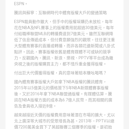
ESPN。
騰訊與蘇寧：互聯網時代中體育版權大戶的變通策略
ESPN裁員動作雖大，但手中的版權埰購仍未放松，每年
花在NBA及NFL賽事上的版權費用就超過30億美元，每年
付給職棒聯盟MLB的轉播費達到7億美元。雖然互聯網降
低了信息傳遞成本，但付費意願強烈的觀眾，往往更注重
大型體育賽事的直播或轉播，而非各類花邊新聞或八卦式
點評。因此，賽事版權依舊是體育媒體不可或缺的競爭
力。反觀國內，騰訊、新浪、樂視、PPTV等平台成為繼
央視之後的版權購買主力，都不惜斥重金獲得版權。
付出巨大代價獲得版權，真的意味著賠本賺吆喝嗎？
國內體育賽事版權大戶如拿下NBA版權的騰訊體育，
2015年以5億美元的價格簽下5年NBA新媒體賽事版權
後，又於2016年拿下NBA聯盟通版權。有媒體估算，騰
訊在NBA版權方面的成本為6.7億人民幣，而其相關的廣
告及會員收入接近8億。
越來越接近天價的版權費用意味著潛在市場的擴大，尤以
北上廣深等大城市的受眾增長為甚。2013年，PPTV以總
價7200萬美金買下了英超聯賽三個賽季的版權，是初始