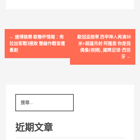
文
←
通博娛樂 歐聯杯情報：佈
歐冠盃賠率 西甲神人再演50
章
拉加客戰3連敗 雙線作戰皆遭
米+超遠吊射 阿隆索 你是我
重創
偶像(視頻)_國際足球-西班
導
牙
→
覽
搜
尋
關
鍵
字
近期文章
: