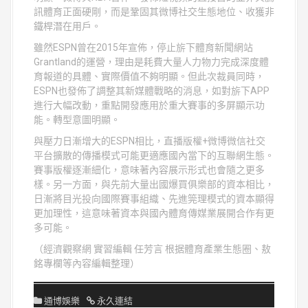
訊體育正面硬剛，而是鞏固其微博社交生態地位、收獲非
鐵桿潛在用戶。
雖然ESPN曾在2015年宣佈，停止旂下體育新聞網站
Grantland的運營，理由是耗費大量人力物力完成深度體
育報道的具體、實際價值不夠明顯。但此次裁員同時，
ESPN也發佈了調整其新媒體戰略的消息，如對旂下APP
進行大幅改動，重點開發應用於重大賽事的多屏顯示功
能。轉型意圖明顯。
與壓力日漸增大的ESPN相比，直播版權+微博微信社交
平台擴散的傳播模式可能更適應國內當下的互聯網生態。
賽事版權逐漸細化，意味著內容展示形式也會隨之更多
樣。另一方面，與先前大量出國爆買俱樂部的資本相比，
日漸將目光投向國際賽事組織、先進筦理模式的資本顯得
更加理性，這意味著資本與國內體育傳媒業展開合作有更
多可能。
（經濟觀察網 實習編輯 任芳言 根据體育產業生態圈、敖
銘專欄等內容編輯整理）
通博娛樂
永久連結