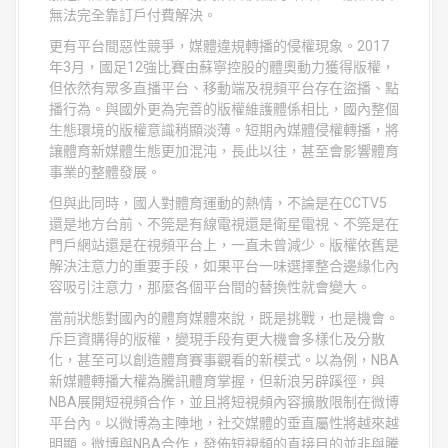
無法完全靠訂戶付費解決。
更有平台間惡性競爭，媒體違規轉播的侵權現象。2017
年3月，國足12強比賽由蘇寧控股的體奧動力獲得版權，
但依然有眾多直播平台、移動端及視頻平台存在盜播、點
播行為。與國外更為完善的版權維護體係相比，國內整個
生態環境的版權意識稍顯淡薄。短期內媒體侵權轉播，將
讓體育新媒體生態更加混沌，長此以往，甚至會影響體育
事業的整體發展。
但與此同時，國人對體育運動的熱情，不論是在CCTV5
還是地方台前、不筦是有線電視還是衛星電視、不筦是在
門戶網站還是在視頻平台上，一直未曾減少。版權依舊是
解決注意力的重要手段，如果平台一味選擇整合邊緣化內
容吸引注意力，那麼各個平台間的替換性就會變大。
當前狀態對國內的體育媒體來說，既是挑戰，也是機會。
斥巨資購得的版權，變現手段有更大機會多樣化及分散
化，甚至可以創造體育賽事觀看的新模式。以為例，NBA
新媒體轉播大權為騰訊體育掌握，但新浪另辟蹊徑，與
NBA展開短視頻合作，並且將短視頻內容擴散限制在微博
平台內。以微博為主陣地，社交媒體的垂直屬性將越來越
明顯。微博與NBA合作，發佈短視頻的直接目的並非與騰