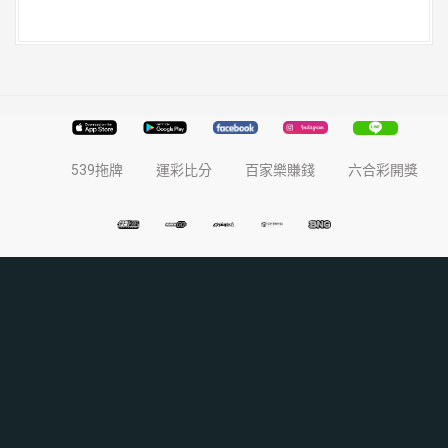
539拖牌
運彩比分
百家樂賺錢
六合彩開獎