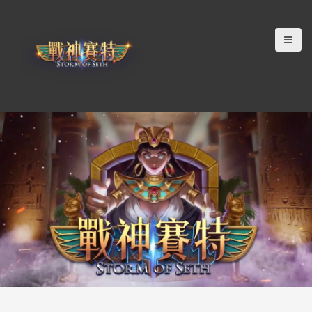
跳
至
主
要
內
容