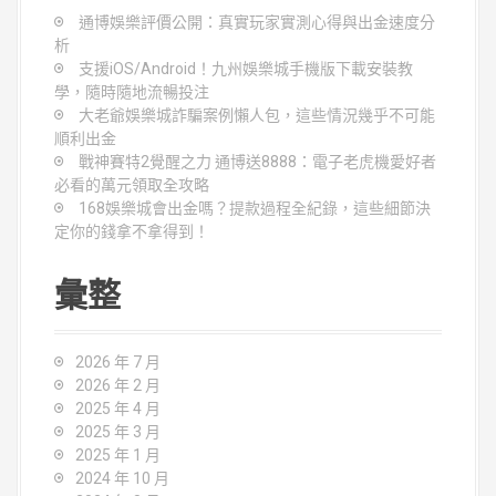
通博娛樂評價公開：真實玩家實測心得與出金速度分
析
支援iOS/Android！九州娛樂城手機版下載安裝教
學，隨時隨地流暢投注
大老爺娛樂城詐騙案例懶人包，這些情況幾乎不可能
順利出金
戰神賽特2覺醒之力 通博送8888：電子老虎機愛好者
必看的萬元領取全攻略
168娛樂城會出金嗎？提款過程全紀錄，這些細節決
定你的錢拿不拿得到！
彙整
2026 年 7 月
2026 年 2 月
2025 年 4 月
2025 年 3 月
2025 年 1 月
2024 年 10 月