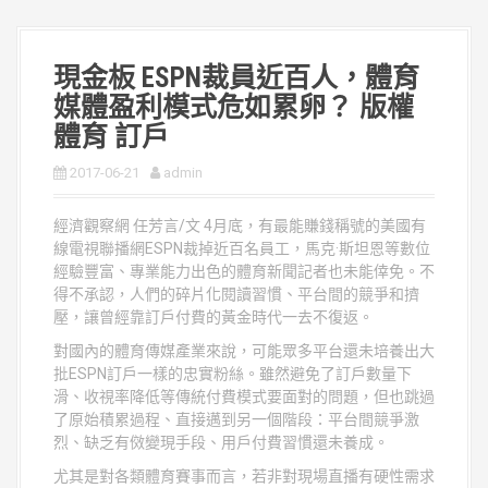
現金板 ESPN裁員近百人，體育
媒體盈利模式危如累卵？ 版權
體育 訂戶
2017-06-21
admin
經濟觀察網 任芳言/文 4月底，有最能賺錢稱號的美國有
線電視聯播網ESPN裁掉近百名員工，馬克·斯坦恩等數位
經驗豐富、專業能力出色的體育新聞記者也未能倖免。不
得不承認，人們的碎片化閱讀習慣、平台間的競爭和擠
壓，讓曾經靠訂戶付費的黃金時代一去不復返。
對國內的體育傳媒產業來說，可能眾多平台還未培養出大
批ESPN訂戶一樣的忠實粉絲。雖然避免了訂戶數量下
滑、收視率降低等傳統付費模式要面對的問題，但也跳過
了原始積累過程、直接邁到另一個階段：平台間競爭激
烈、缺乏有傚變現手段、用戶付費習慣還未養成。
尤其是對各類體育賽事而言，若非對現場直播有硬性需求