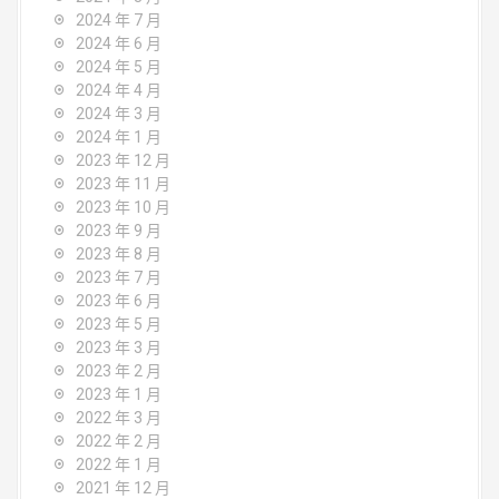
2024 年 7 月
2024 年 6 月
2024 年 5 月
2024 年 4 月
2024 年 3 月
2024 年 1 月
2023 年 12 月
2023 年 11 月
2023 年 10 月
2023 年 9 月
2023 年 8 月
2023 年 7 月
2023 年 6 月
2023 年 5 月
2023 年 3 月
2023 年 2 月
2023 年 1 月
2022 年 3 月
2022 年 2 月
2022 年 1 月
2021 年 12 月