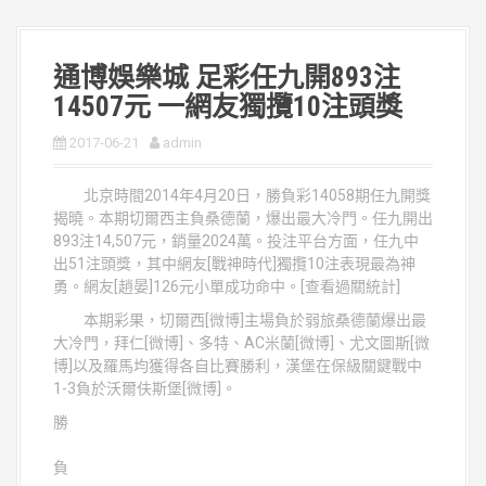
通博娛樂城 足彩任九開893注
14507元 一網友獨攬10注頭獎
2017-06-21
admin
北京時間2014年4月20日，勝負彩14058期任九開獎
揭曉。本期切爾西主負桑德蘭，爆出最大冷門。任九開出
893注14,507元，銷量2024萬。投注平台方面，任九中
出51注頭獎，其中網友[戰神時代]獨攬10注表現最為神
勇。網友[趙晏]126元小單成功命中。[查看過關統計]
本期彩果，切爾西[微博]主場負於弱旅桑德蘭爆出最
大冷門，拜仁[微博]、多特、AC米蘭[微博]、尤文圖斯[微
博]以及羅馬均獲得各自比賽勝利，漢堡在保級關鍵戰中
1-3負於沃爾伕斯堡[微博]。
勝
負