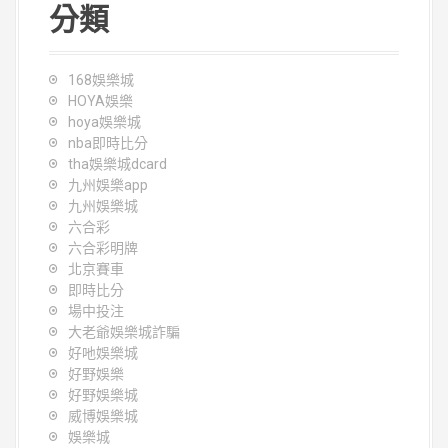
分類
168娛樂城
HOYA娛樂
hoya娛樂城
nba即時比分
tha娛樂城dcard
九州娛樂app
九州娛樂城
六合彩
六合彩明牌
北京賽車
即時比分
場中投注
大老爺娛樂城詐騙
好吔娛樂城
好野娛樂
好野娛樂城
威博娛樂城
娛樂城