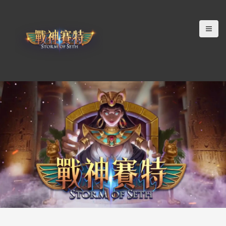
跳
至
主
要
內
容