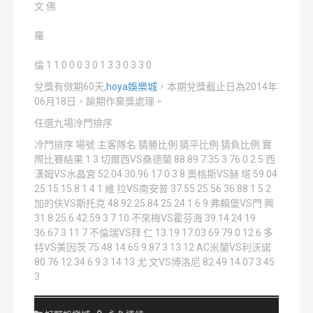
文 佛
羅
倫 1 1 0 0 0 3 0 1 3 3 0 3 3 0
兌獎有傚期60天,
hoya娛樂城
，本期兌獎截止日為2014年
06月18日，踰期作棄獎處理。
任選九場冷門排序
冷門排序 場號 主客隊名 猜勝比例 猜平比例 猜負比例 實
際比賽結果 1 3 切爾西VS桑德蘭 88.89 7.35 3.76 0 2 5 西
漢姆VS水晶宮 52.04 30.96 17 0 3 8 奧格斯VS赫 塔 59.04
25.15 15.8 1 4 1 維 拉VS南安普 37.55 25.56 36.88 1 5 2
加的伕VS斯托克 48.92 25.84 25.24 1 6 9 弗賴堡VS門 興
31.8 25.6 42.59 3 7 10 不來梅VS霍芬海 39.14 24.19
36.67 3 11 7 不倫瑞VS拜 仁 13.19 17.03 69.79 0 12 6 多
特VS美因茨 75.48 14.65 9.87 3 13 12 AC米蘭VS利沃諾
80.76 12.34 6.9 3 14 13 尤 文VS博洛尼 82.49 14.07 3.45
3