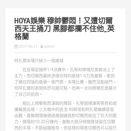
HOYA娛樂 穆帥鬱悶！又遭切爾
西天王捅刀 黑腳都攔不住他_英
格蘭
2017-06-21
admin
阿扎爾本場只缺少一個進球
在這場足總杯1/4決賽中，孔蒂和穆裡尼奧都派上了
主力，而切爾西最終憑借坎特的進球1-0力克曼聯，拿到
了通往四強的最後一張門票。本場比賽，雖然沒能破門，
但阿扎爾的表現依然可圈可點，他再一次向穆裡尼奧展示
了自己的肌肉。
相比上周擊敗西漢姆的陣容，孔蒂選擇讓馬蒂奇和威
廉輪換出場，三叉戟中的迭戈-科斯塔和阿扎爾繼續首發
出戰，曼聯開場後通過兩個邊路對切爾西施加了巨大的壓
力，開場的10-20分鍾內，曼聯大部分時間將球留在切爾
西的半場，不斷組織進攻，但這樣的場景切爾西可以說已