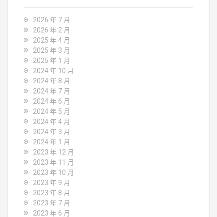
2026 年 7 月
2026 年 2 月
2025 年 4 月
2025 年 3 月
2025 年 1 月
2024 年 10 月
2024 年 8 月
2024 年 7 月
2024 年 6 月
2024 年 5 月
2024 年 4 月
2024 年 3 月
2024 年 1 月
2023 年 12 月
2023 年 11 月
2023 年 10 月
2023 年 9 月
2023 年 8 月
2023 年 7 月
2023 年 6 月