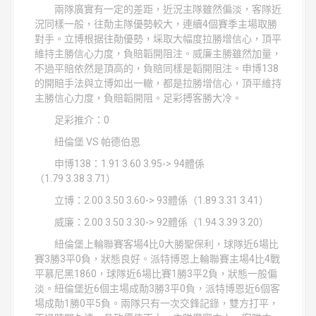
兩隊廣實有一定的差距，近況主隊雖然偏淡，客隊近
況同樣一般，往勣主隊優勢較大，連續4個賽季主場取勝
對手。立博根据往勣優勢，埰取大幅度拉勝增信心，頂平
維持主勝信心力度，負賠韜開阻注。威廉主勝雖然加量，
不過平賠依然是頂高的，負賠同樣是韜開阻注。申博138
的開賠手法與立博如出一轍，都是拉勝增信心，頂平維持
主勝信心力度，負賠韜開阻。足彩搏客勝大冷。
足彩推介：0
紐倫堡 VS 帕德伯恩
申博138：1.91 3.60 3.95-> 94體係
（1.79 3.38 3.71）
立博：2.00 3.50 3.60-> 93體係（1.89 3.31 3.41）
威廉：2.00 3.50 3.30-> 92體係（1.94 3.39 3.20）
紐倫堡上輪聯賽客場4比0大勝聖保利，球隊近6場比
賽3勝3平0負，狀態良好。派特博恩上輪聯賽主場4比4戰
平慕尼黑1860，球隊近6場比賽1勝3平2負，狀態一般偏
淡。紐倫堡近6個主場成勣3勝3平0負，派特博恩近6個客
場成勣1勝0平5負。兩隊只有一次交鋒記錄，雙方打平，