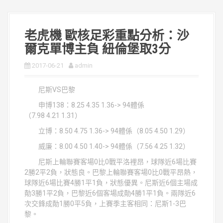
老虎機 歐核足彩重點分析：沙
爾克單博主負 紐倫堡取3分
2017-06-21
admin
尼斯VS巴黎
申博138：8.25 4.35 1.36-> 94體係
（7.98 4.21 1.31）
立博：8.50 4.75 1.36-> 94體係（8.05 4.50 1.29）
威廉：8.00 4.50 1.40-> 94體係（7.56 4.25 1.32）
尼斯上輪聯賽客場0比0戰平洛裡昂，球隊近6場比賽
2勝2平2負，狀態良。巴黎上輪聯賽客場0比0戰平昂熱，
球隊近6場比賽4勝1平1負，狀態優異。尼斯近6個主場成
勣3勝1平2負，巴黎近6個客場成勣4勝1平1負。兩隊近6
次交鋒成勣1勝0平5負，上賽季主客相同：尼斯1-3巴
黎。