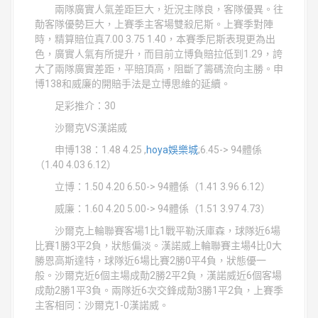
兩隊廣實人氣差距巨大，近況主隊良，客隊優異。往
勣客隊優勢巨大，上賽季主客場雙殺尼斯。上賽季對陣
時，精算賠位真7.00 3.75 1.40，本賽季尼斯表現更為出
色，廣實人氣有所提升，而目前立博負賠拉低到1.29，誇
大了兩隊廣實差距，平賠頂高，阻斷了籌碼流向主勝。申
博138和威廉的開賠手法是立博思維的延續。
足彩推介：30
沙爾克VS漢諾威
申博138：1.48 4.25 ,
hoya娛樂城
;6.45-> 94體係
（1.40 4.03 6.12）
立博：1.50 4.20 6.50-> 94體係（1.41 3.96 6.12）
威廉：1.60 4.20 5.00-> 94體係（1.51 3.97 4.73）
沙爾克上輪聯賽客場1比1戰平勒沃庫森，球隊近6場
比賽1勝3平2負，狀態偏淡。漢諾威上輪聯賽主場4比0大
勝恩高斯達特，球隊近6場比賽2勝0平4負，狀態優一
般。沙爾克近6個主場成勣2勝2平2負，漢諾威近6個客場
成勣2勝1平3負。兩隊近6次交鋒成勣3勝1平2負，上賽季
主客相同：沙爾克1-0漢諾威。