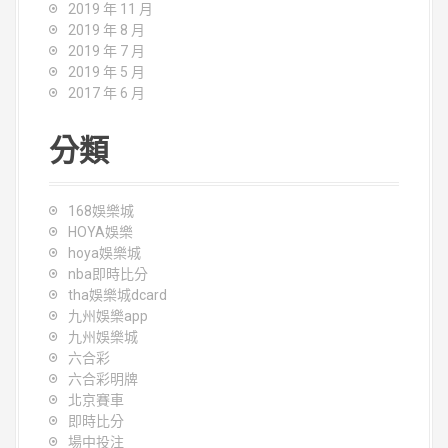
2019 年 11 月
2019 年 8 月
2019 年 7 月
2019 年 5 月
2017 年 6 月
分類
168娛樂城
HOYA娛樂
hoya娛樂城
nba即時比分
tha娛樂城dcard
九州娛樂app
九州娛樂城
六合彩
六合彩明牌
北京賽車
即時比分
場中投注