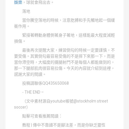
娛樂
，球就會飛出去。
落地
當你騰空落地的時候，注意肐膊和手先觸地起一個緩
衝作用。
緊接著轉動身體側著身子著地，這樣能最大程度減輕
損傷。
最後再次提醒大家，練習倒勾的時候一定要謹慎，不
要受傷。其實倒勾最容易受傷的不是摔下來那一下，而是
當你滯空時，大幅度的擺腿射門不是每個人都能做到的，
那一下腿部肌肉很容易拉傷。今天的內容就介紹到這裡，
感謝大家的閱讀。
投稿請聯係QQ435650068
- THE END –
（文中素材源自youtube帳號@stockholm street
soccer）
點擊可查看推薦閱讀：
教程 | 傳中不靠譜不是腳法差，而是你缺乏靈性