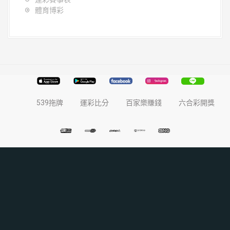
體育博彩
539拖牌
運彩比分
百家樂賺錢
六合彩開獎