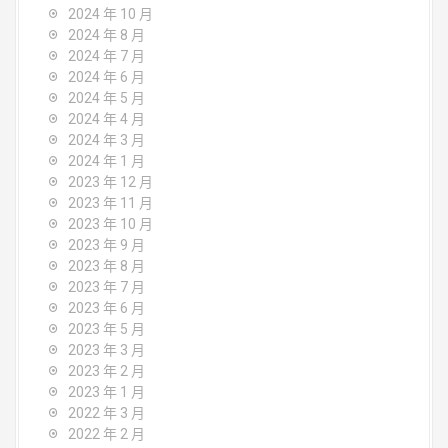
2024 年 10 月
2024 年 8 月
2024 年 7 月
2024 年 6 月
2024 年 5 月
2024 年 4 月
2024 年 3 月
2024 年 1 月
2023 年 12 月
2023 年 11 月
2023 年 10 月
2023 年 9 月
2023 年 8 月
2023 年 7 月
2023 年 6 月
2023 年 5 月
2023 年 3 月
2023 年 2 月
2023 年 1 月
2022 年 3 月
2022 年 2 月