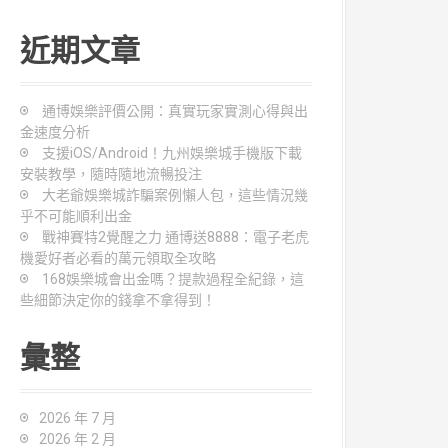
鍵
字
近期文章
:
通博娛樂評價公開：真實玩家實測心得與出
金速度分析
支援iOS/Android！九州娛樂城手機版下載
安裝教學，隨時隨地流暢投注
大老爺娛樂城詐騙案例懶人包，這些情況幾
乎不可能順利出金
戰神賽特2覺醒之力 通博送8888：電子老虎
機愛好者必看的萬元領取全攻略
168娛樂城會出金嗎？提款過程全紀錄，這
些細節決定你的錢拿不拿得到！
彙整
2026 年 7 月
2026 年 2 月