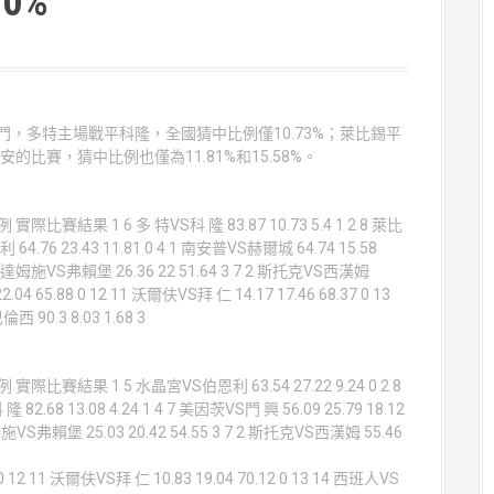
0%
多特主場戰平科隆，全國猜中比例僅10.73%；萊比錫平
的比賽，猜中比例也僅為11.81%和15.58%。
果 1 6 多 特VS科 隆 83.87 10.73 5.4 1 2 8 萊比
64.76 23.43 11.81 0 4 1 南安普VS赫爾城 64.74 15.58
 6 9 達姆施VS弗賴堡 26.36 22 51.64 3 7 2 斯托克VS西漢姆
.04 65.88 0 12 11 沃爾伕VS拜 仁 14.17 17.46 68.37 0 13
西 90.3 8.03 1.68 3
結果 1 5 水晶宮VS伯恩利 63.54 27.22 9.24 0 2 8
 82.68 13.08 4.24 1 4 7 美因茨VS門 興 56.09 25.79 18.12
達姆施VS弗賴堡 25.03 20.42 54.55 3 7 2 斯托克VS西漢姆 55.46
 0 12 11 沃爾伕VS拜 仁 10.83 19.04 70.12 0 13 14 西班人VS