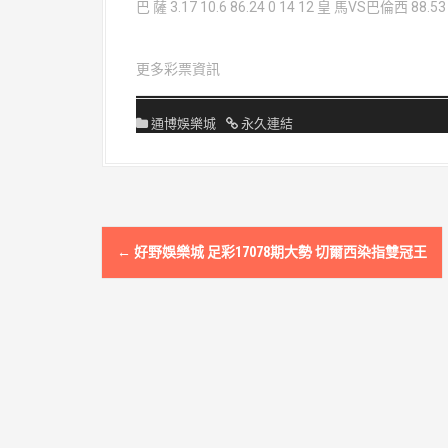
巴 薩 3.17 10.6 86.24 0 14 12 皇 馬VS巴倫西 88.53 9
更多彩票資訊
通博娛樂城
永久連結
文
←
好野娛樂城 足彩17078期大勢 切爾西染指雙冠王
章
導
覽