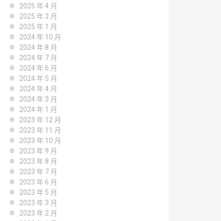
2025 年 4 月
2025 年 3 月
2025 年 1 月
2024 年 10 月
2024 年 8 月
2024 年 7 月
2024 年 6 月
2024 年 5 月
2024 年 4 月
2024 年 3 月
2024 年 1 月
2023 年 12 月
2023 年 11 月
2023 年 10 月
2023 年 9 月
2023 年 8 月
2023 年 7 月
2023 年 6 月
2023 年 5 月
2023 年 3 月
2023 年 2 月