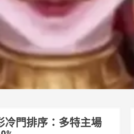
足彩冷門排序：多特主場