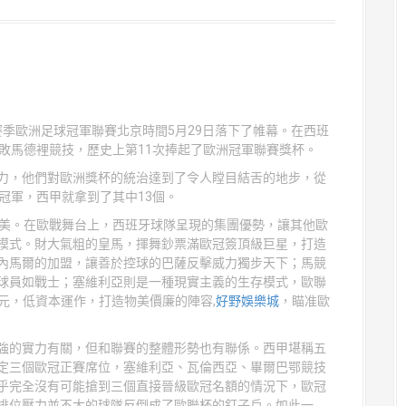
賽季歐洲足球冠軍聯賽北京時間5月29日落下了帷幕。在西班
敗馬德裡競技，歷史上第11次捧起了歐洲冠軍聯賽獎杯。
，他們對歐洲獎杯的統治達到了令人瞠目結舌的地步，從
2個冠軍，西甲就拿到了其中13個。
美。在歐戰舞台上，西班牙球隊呈現的集團優勢，讓其他歐
模式。財大氣粗的皇馬，揮舞鈔票滿歐冠簽頂級巨星，打造
內馬爾的加盟，讓善於控球的巴薩反擊威力獨步天下；馬競
球員如戰士；塞維利亞則是一種現實主義的生存模式，歐聯
歐元，低資本運作，打造物美價廉的陣容,
好野娛樂城
，瞄准歐
的實力有關，但和聯賽的整體形勢也有聯係。西甲堪稱五
定三個歐冠正賽席位，塞維利亞、瓦倫西亞、畢爾巴鄂競技
乎完全沒有可能搶到三個直接晉級歐冠名額的情況下，歐冠
排位壓力並不大的球隊反倒成了歐聯杯的釘子戶。如此一