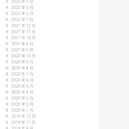
2023 年 1 月
2022 年 3 月
2022 年 2 月
2022 年 1 月
2021 年 12 月
2021 年 11 月
2021 年 10 月
2021 年 6 月
2021 年 5 月
2020 年 10 月
2020 年 9 月
2020 年 8 月
2020 年 7 月
2020 年 6 月
2020 年 5 月
2020 年 4 月
2020 年 3 月
2020 年 2 月
2020 年 1 月
2019 年 12 月
2019 年 11 月
2019 年 8 月