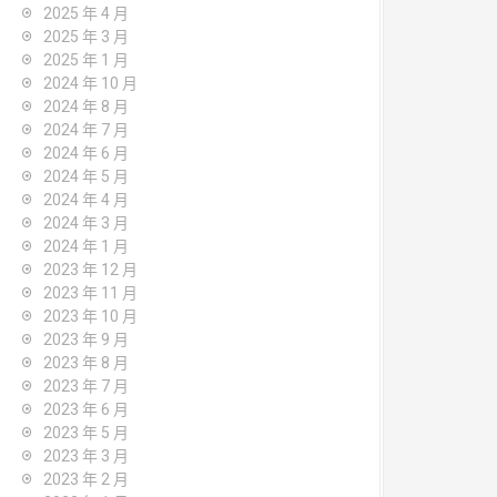
2025 年 4 月
2025 年 3 月
2025 年 1 月
2024 年 10 月
2024 年 8 月
2024 年 7 月
2024 年 6 月
2024 年 5 月
2024 年 4 月
2024 年 3 月
2024 年 1 月
2023 年 12 月
2023 年 11 月
2023 年 10 月
2023 年 9 月
2023 年 8 月
2023 年 7 月
2023 年 6 月
2023 年 5 月
2023 年 3 月
2023 年 2 月