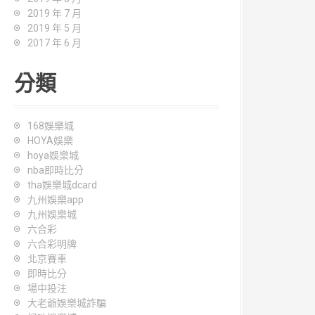
2019 年 7 月
2019 年 5 月
2017 年 6 月
分類
168娛樂城
HOYA娛樂
hoya娛樂城
nba即時比分
tha娛樂城dcard
九州娛樂app
九州娛樂城
六合彩
六合彩明牌
北京賽車
即時比分
場中投注
大老爺娛樂城詐騙