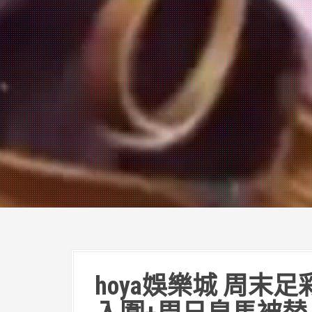
hoya娛樂城 周末