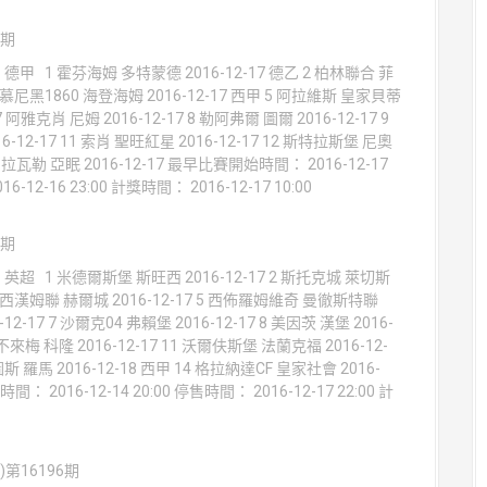
4期
德甲 1 霍芬海姆 多特蒙德 2016-12-17 德乙 2 柏林聯合 菲
7 4 慕尼黑1860 海登海姆 2016-12-17 西甲 5 阿拉維斯 皇家貝蒂
 7 阿雅克肖 尼姆 2016-12-17 8 勒阿弗爾 圖爾 2016-12-17 9
6-12-17 11 索肖 聖旺紅星 2016-12-17 12 斯特拉斯堡 尼奧
 14 拉瓦勒 亞眠 2016-12-17 最早比賽開始時間： 2016-12-17
6-12-16 23:00 計獎時間： 2016-12-17 10:00
5期
英超 1 米德爾斯堡 斯旺西 2016-12-17 2 斯托克城 萊切斯
7 4 西漢姆聯 赫爾城 2016-12-17 5 西佈羅姆維奇 曼徹斯特聯
2-17 7 沙爾克04 弗賴堡 2016-12-17 8 美因茨 漢堡 2016-
達不來梅 科隆 2016-12-17 11 沃爾伕斯堡 法蘭克福 2016-12-
圖斯 羅馬 2016-12-18 西甲 14 格拉納達CF 皇家社會 2016-
： 2016-12-14 20:00 停售時間： 2016-12-17 22:00 計
第16196期