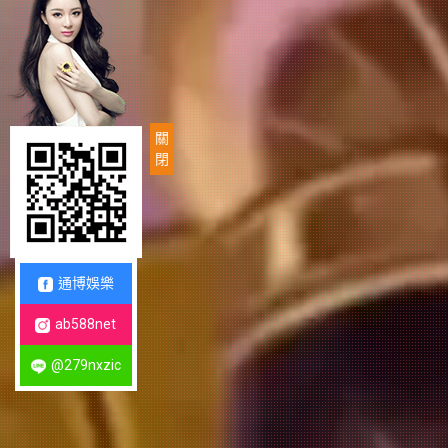
關
閉
通博娛樂
ab588net
@279nxzic