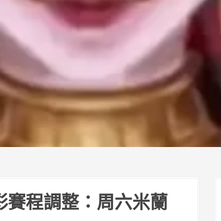
足彩賽程調整：周六米蘭