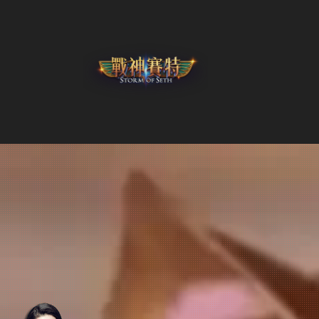
跳
至
主
要
內
容