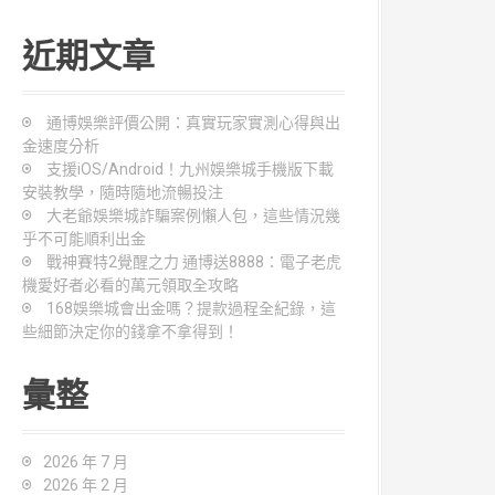
鍵
字
近期文章
:
通博娛樂評價公開：真實玩家實測心得與出
金速度分析
支援iOS/Android！九州娛樂城手機版下載
安裝教學，隨時隨地流暢投注
大老爺娛樂城詐騙案例懶人包，這些情況幾
乎不可能順利出金
戰神賽特2覺醒之力 通博送8888：電子老虎
機愛好者必看的萬元領取全攻略
168娛樂城會出金嗎？提款過程全紀錄，這
些細節決定你的錢拿不拿得到！
彙整
2026 年 7 月
2026 年 2 月