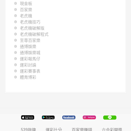
現金板
百家樂
老虎機
老虎機技巧
老虎機破解版
老虎機破解程式
至尊百家樂
通博娛樂
通博娛樂城
運彩報馬仔
運彩討論
運彩賽事表
體育博彩
539拖牌
運彩比分
百家樂賺錢
六合彩開獎