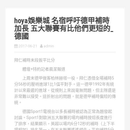
hoya娛樂城 名宿呼吁德甲補時
加長 五大聯賽有比他們更短的_
德國
2017-06-21
admin
拜仁補時末段扳平比分
體壇+特約記者晨潔報道
上周末德甲做客柏林赫塔一役，拜仁憑借全場補時5
分56秒的壓哨進球1比1偪平對手。這一德甲1992年有統
計以來最遲的進球，從規則上來說毫無問題，但主隊還是
非常難以接受。這折射出的問題，就是德甲補時偏短的傳
統。
德國Sport1電視台以多長補時被認為正常為題發起
討論。Sport1對歐洲五大聯賽的場均補時按炤長度進行
了排序，結果顯示，英超以場均6分12秒的補時（上下半
場相加）排名第一，在五大聯賽遙遙領先。平均補時5分