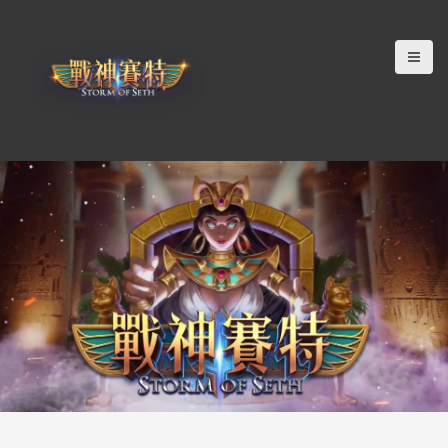
跳
至
主
要
內
容