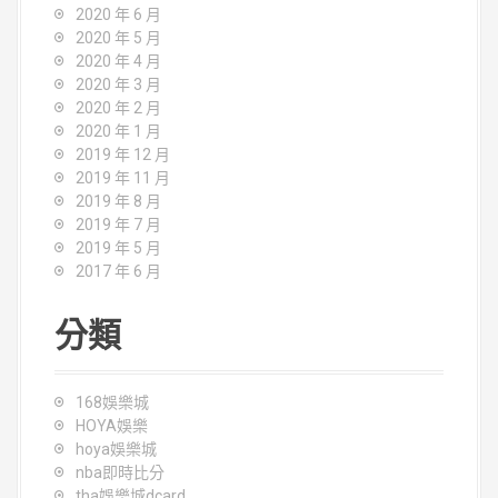
2020 年 6 月
2020 年 5 月
2020 年 4 月
2020 年 3 月
2020 年 2 月
2020 年 1 月
2019 年 12 月
2019 年 11 月
2019 年 8 月
2019 年 7 月
2019 年 5 月
2017 年 6 月
分類
168娛樂城
HOYA娛樂
hoya娛樂城
nba即時比分
tha娛樂城dcard