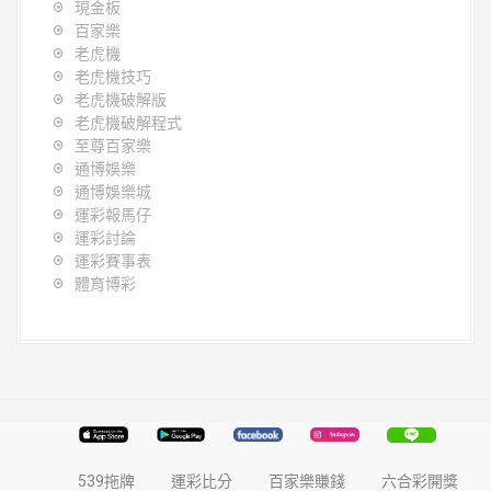
現金板
百家樂
老虎機
老虎機技巧
老虎機破解版
老虎機破解程式
至尊百家樂
通博娛樂
通博娛樂城
運彩報馬仔
運彩討論
運彩賽事表
體育博彩
539拖牌
運彩比分
百家樂賺錢
六合彩開獎