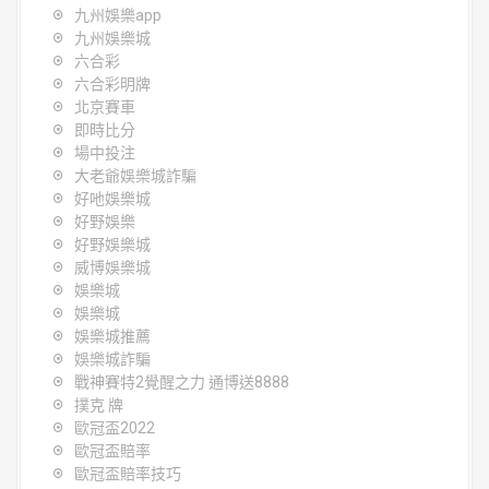
九州娛樂app
九州娛樂城
六合彩
六合彩明牌
北京賽車
即時比分
場中投注
大老爺娛樂城詐騙
好吔娛樂城
好野娛樂
好野娛樂城
威博娛樂城
娛樂城
娛樂城
娛樂城推薦
娛樂城詐騙
戰神賽特2覺醒之力 通博送8888
撲克 牌
歐冠盃2022
歐冠盃賠率
歐冠盃賠率技巧