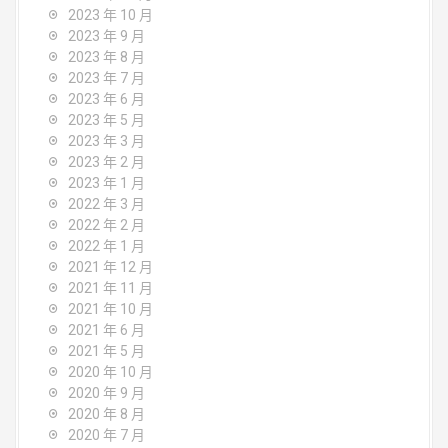
2023 年 10 月
2023 年 9 月
2023 年 8 月
2023 年 7 月
2023 年 6 月
2023 年 5 月
2023 年 3 月
2023 年 2 月
2023 年 1 月
2022 年 3 月
2022 年 2 月
2022 年 1 月
2021 年 12 月
2021 年 11 月
2021 年 10 月
2021 年 6 月
2021 年 5 月
2020 年 10 月
2020 年 9 月
2020 年 8 月
2020 年 7 月