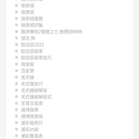
娛樂城
娛樂城
娛樂城推薦
娛樂城詐騙
戰神賽特2覺醒之力 通博送8888
撲克 牌
歐冠盃2022
歐冠盃賠率
歐冠盃賠率技巧
現金板
百家樂
老虎機
老虎機技巧
老虎機破解版
老虎機破解程式
至尊百家樂
通博娛樂
通博娛樂城
運彩報馬仔
運彩討論
運彩賽事表