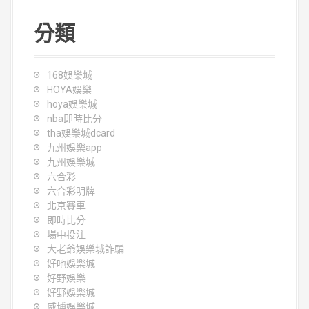
分類
168娛樂城
HOYA娛樂
hoya娛樂城
nba即時比分
tha娛樂城dcard
九州娛樂app
九州娛樂城
六合彩
六合彩明牌
北京賽車
即時比分
場中投注
大老爺娛樂城詐騙
好吔娛樂城
好野娛樂
好野娛樂城
威博娛樂城