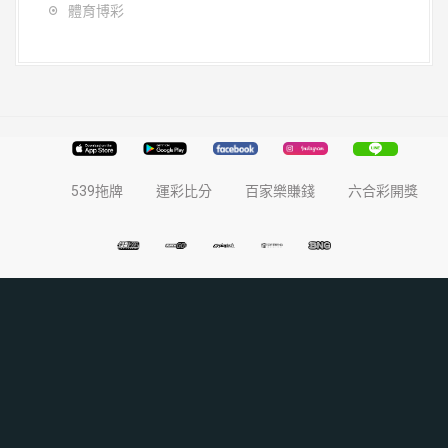
體育博彩
539拖牌
運彩比分
百家樂賺錢
六合彩開獎