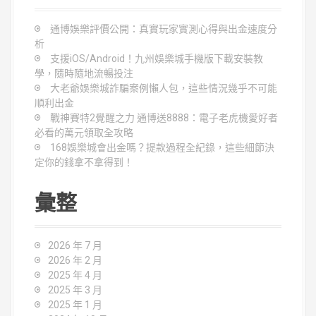
通博娛樂評價公開：真實玩家實測心得與出金速度分
析
支援iOS/Android！九州娛樂城手機版下載安裝教
學，隨時隨地流暢投注
大老爺娛樂城詐騙案例懶人包，這些情況幾乎不可能
順利出金
戰神賽特2覺醒之力 通博送8888：電子老虎機愛好者
必看的萬元領取全攻略
168娛樂城會出金嗎？提款過程全紀錄，這些細節決
定你的錢拿不拿得到！
彙整
2026 年 7 月
2026 年 2 月
2025 年 4 月
2025 年 3 月
2025 年 1 月