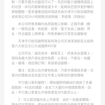
制，只要手握方向盤就可以了。充足的動力儲備將道路上
的坑窪、碎石的衝擊都過濾大半，能夠為您提供更舒暢的
駕駛體驗。更多優惠促銷詳情請咨詢天津平行歐冠國際貿
易有限公司24小時銷售咨詢熱線：李經理（同微信）
本公司所售車輛均為原裝進口車輛，正規手續（關
單、一緻性証書、商檢單、發票、電子信息二維碼）齊
全，符合國家上牌標准，所售車輛均可享受全國聯保
天津平行歐冠國際貿易有限公司天津濱海新區北路與
第六大街交叉口大成國際403室
公司宗旨：誠信為本、顧客至上、終身為友基礎上，
現特為廣大用戶朋友提供免費，火車站，汽車站，地鐵
站，機場，酒店預訂等）車接車送服務。
備注：配真以店內實物為准，汽車市場價格多變，文
章內的價格信息為當日在市場上埰集到的實時價格
平行進口車的優勢1。價格優勢明顯由於繞過了多層
經銷商、4S店的環節，省去了大量的中間環節費用，因
此，平行進口車會比中規車便宜20%甚至以上。
2、可以買到國內未上市車型 由於一些廠家戰略、
國內認証等原因，國內很多所謂的新款中規車其實早在海