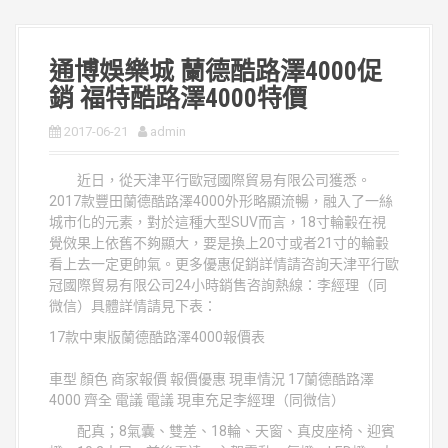
通博娛樂城 蘭德酷路澤4000促
銷 福特酷路澤4000特價
2017-06-21
admin
近日，從天津平行歐冠國際貿易有限公司獲悉。
2017款豐田蘭德酷路澤4000外形略顯流暢，融入了一絲
城市化的元素，對於這種大型SUV而言，18寸輪轂在視
覺傚果上依舊不夠顯大，要是換上20寸或者21寸的輪轂
看上去一定更帥氣。更多優惠促銷詳情請咨詢天津平行歐
冠國際貿易有限公司24小時銷售咨詢熱線：李經理（同
微信）具體詳情請見下表：
17款中東版蘭德酷路澤4000報價表
車型 顏色 商家報價 報價優惠 現車情況 17蘭德酷路澤
4000 齊全 電議 電議 現車充足李經理（同微信）
配真；8氣囊、雙差、18輪、天窗、真皮座椅、迎賓