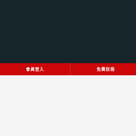
立即登入
會員登入
火速註冊
免費註冊
© 2022 好野百家樂會員首存1000送1000！娛樂城最高送3000