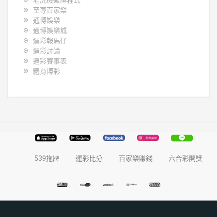
老虎機破解程式
至尊百家樂
通博娛樂
通博娛樂城
運彩報馬仔
運彩討論
運彩賽事表
體育博彩
539拖牌
運彩比分
百家樂賺錢
六合彩開獎