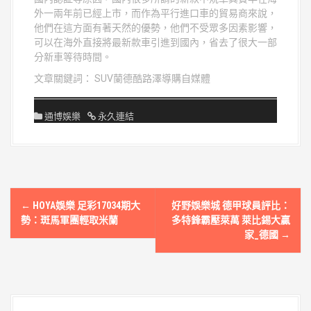
外一兩年前已經上市，而作為平行進口車的貿易商來說，
他們在這方面有著天然的優勢，他們不受眾多因素影響，
可以在海外直接將最新款車引進到國內，省去了很大一部
分新車等待時間。
文章關鍵詞： SUV蘭德酷路澤導購自媒體
通博娛樂
永久連結
文
←
HOYA娛樂 足彩17034期大
好野娛樂城 德甲球員評比：
章
勢：斑馬軍團輕取米蘭
多特鋒霸壓萊萬 萊比錫大贏
家_德國
→
導
覽