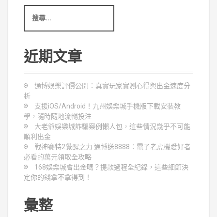
搜
尋
關
鍵
字
近期文章
:
通博娛樂評價公開：真實玩家實測心得與出金速度分
析
支援iOS/Android！九州娛樂城手機版下載安裝教
學，隨時隨地流暢投注
大老爺娛樂城詐騙案例懶人包，這些情況幾乎不可能
順利出金
戰神賽特2覺醒之力 通博送8888：電子老虎機愛好者
必看的萬元領取全攻略
168娛樂城會出金嗎？提款過程全紀錄，這些細節決
定你的錢拿不拿得到！
彙整