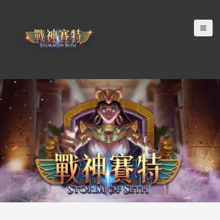
跳
至
主
要
內
容