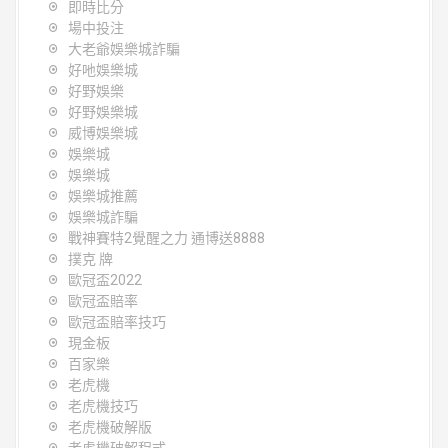
即時比分
場中投注
大老爺娛樂城詐騙
好吔娛樂城
好野娛樂
好野娛樂城
威博娛樂城
娛樂城
娛樂城
娛樂城推薦
娛樂城詐騙
戰神賽特2覺醒之力 通博送8888
撲克 牌
歐冠盃2022
歐冠盃賠率
歐冠盃賠率技巧
現金板
百家樂
老虎機
老虎機技巧
老虎機破解版