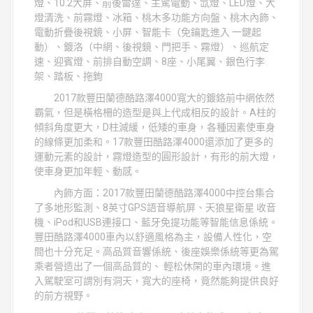
燈、10.2大屏、前後雷達、主駕電動、氙燈、LED燈、大
燈清洗、前霧燈、冰箱、桃木多功能方向盤、桃木內飾、
電動折疊後視鏡、小屏、智能卡（免鑰匙進入 一鍵起
動）、鍍洛（中網、後視鏡、門把手、霧燈）、巡航定
速、迎賓燈、前排自動空調、8座、小尾翼、銀色行李
架、踏板、拖鉤
2017款豐田蘭德酷路澤4000寬大的鍍鉻前中網依然
霸氣，但是橫格柵的造型是與上代成相反的設計。A柱的
傾斜角度更大，D柱減緩，低矮的車身，各種因素使車身
的線條更加柔和。17款豐田酷路澤4000還添加了更多的
運動元素的設計，霧燈造型的圓形設計，有形的前大燈，
使車身更加年輕、動感。
內飾方面：2017款豐田蘭德酷路澤4000中控台集合
了多地形監測、8英寸GPS語音導航屏、天狼星衛星 收音
機、iPod和USB連接口、藍牙免提功能等智能信息係統。
豐田酷路澤4000車內以舒適風格為主，設備人性化，空
間也十分充足。高品質音響係統、後座娛樂係統等更為駕
乘者營造出了一個高品質的、 輕松休閑的車內環境。進
入駕駛室可謂別有洞天，寬大的座椅，竟然能夠提供良好
的前方視野。