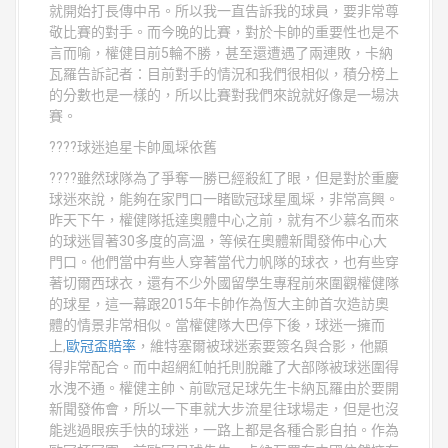
就開始打長傳中吊。所以我一直告訴我的球員，要非常尊
敬比賽的對手。而今晚的比賽，對於卡帥的重要性也是不
言而喻，權健目前5輪不勝，甚至還遭遇了兩連敗，卡納
瓦羅告訴記者：目前對手的情況和我們很相似，積分榜上
的分數也是一樣的，所以比賽對我們來說就好像是一場決
賽。
????球迷追星卡帥風埰依舊
????雖然球隊為了爭奪一勝已經殺紅了眼，但是對於重慶
球迷來說，能夠在家門口一睹歐冠球星風埰，非常高興。
昨天下午，權健隊抵達奧體中心之前，就有不少慕名而來
的球迷冒著30多度的高溫，等候在奧體新聞發佈中心大
門口。他們當中有些人穿著當代力帆隊的球衣，也有些穿
著切爾西球衣，還有不少外國留學生專程前來圍觀權健隊
的球星，這一幕跟2015年卡帥作為恆大主帥首次造訪奧
體的情景非常相似。當權健隊大巴停下後，球迷一擁而
上,
歐冠盃賠率
，維特塞爾被球迷索要簽名與合影，他顯
得非常配合。而中超網紅帕托則脫離了大部隊被球迷圍得
水洩不通。權健主帥、前歐冠足球先生卡納瓦羅由於要開
新聞發佈會，所以一下車就大步流星往球場走，但是也沒
能逃過眼疾手快的球迷，一路上都是各種合影自拍。作為