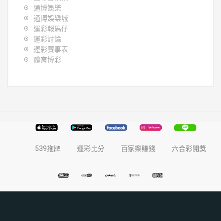
通博娛樂
通博娛樂城
運彩報馬仔
運彩討論
運彩賽事表
體育博彩
539拖牌
運彩比分
百家樂賺錢
六合彩開獎