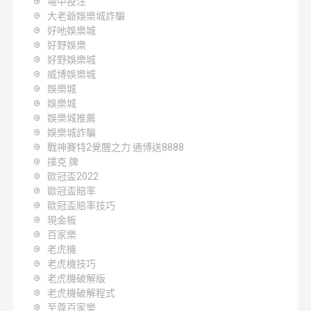
場中投注
大老爺娛樂城詐騙
好吔娛樂城
好野娛樂
好野娛樂城
威博娛樂城
娛樂城
娛樂城
娛樂城推薦
娛樂城詐騙
戰神賽特2覺醒之力 通博送8888
撲克 牌
歐冠盃2022
歐冠盃賠率
歐冠盃賠率技巧
現金板
百家樂
老虎機
老虎機技巧
老虎機破解版
老虎機破解程式
至尊百家樂