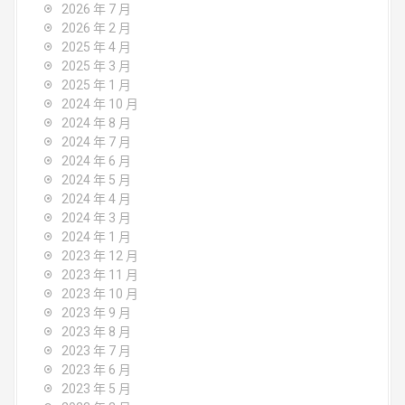
2026 年 7 月
2026 年 2 月
2025 年 4 月
2025 年 3 月
2025 年 1 月
2024 年 10 月
2024 年 8 月
2024 年 7 月
2024 年 6 月
2024 年 5 月
2024 年 4 月
2024 年 3 月
2024 年 1 月
2023 年 12 月
2023 年 11 月
2023 年 10 月
2023 年 9 月
2023 年 8 月
2023 年 7 月
2023 年 6 月
2023 年 5 月