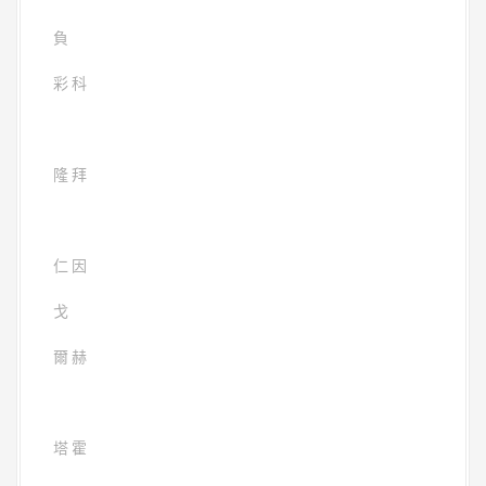
負
彩 科
隆 拜
仁 因
戈
爾 赫
塔 霍