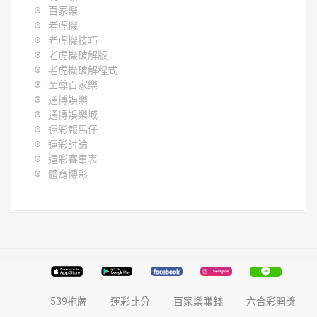
百家樂
老虎機
老虎機技巧
老虎機破解版
老虎機破解程式
至尊百家樂
通博娛樂
通博娛樂城
運彩報馬仔
運彩討論
運彩賽事表
體育博彩
539拖牌
運彩比分
百家樂賺錢
六合彩開獎