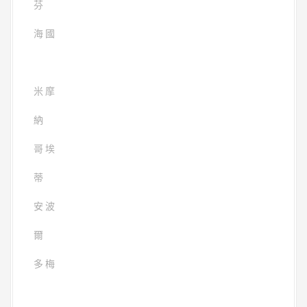
芬
海 國
米 摩
納
哥 埃
蒂
安 波
爾
多 梅