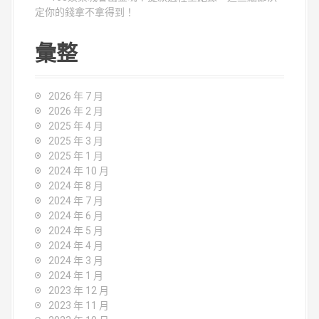
定你的錢拿不拿得到！
彙整
2026 年 7 月
2026 年 2 月
2025 年 4 月
2025 年 3 月
2025 年 1 月
2024 年 10 月
2024 年 8 月
2024 年 7 月
2024 年 6 月
2024 年 5 月
2024 年 4 月
2024 年 3 月
2024 年 1 月
2023 年 12 月
2023 年 11 月