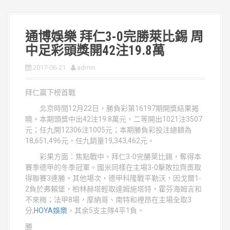
通博娛樂 拜仁3-0完勝萊比錫 周
中足彩頭獎開42注19.8萬
2017-06-21
admin
拜仁贏下榜首戰
北京時間12月22日，勝負彩第16197期開獎結果揭
曉。本期頭獎中出42注19.8萬元，二等開出1021注3507
元；任九開12306注1005元；本期勝負彩投注總額為
18,651,496元，任九銷量19,343,462元。
彩果方面：焦點戰中，拜仁3-0完勝萊比錫，奪得本
賽季德甲的冬季冠軍。國米同樣在主場3-0擊敗拉齊奧取
得聯賽3連勝。其他場次，德甲科隆戰平勒沃，因戈爾1-
2負於弗賴堡，柏林赫塔輕取達姆施塔特，霍芬海姆言和
不來梅；法甲8場，摩納哥、南特和裡昂在主場全取3
分,
HOYA娛樂
，其余5支主隊4平1負。
勝