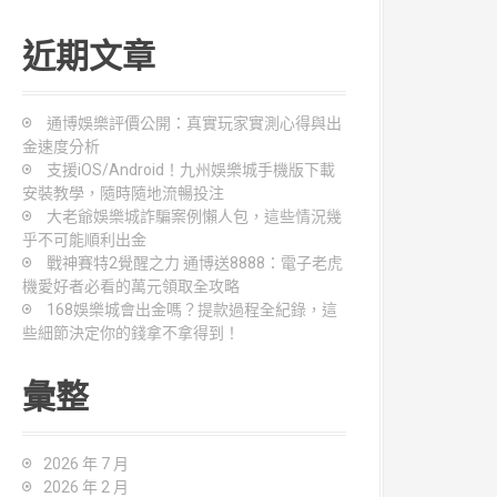
鍵
字
近期文章
:
通博娛樂評價公開：真實玩家實測心得與出
金速度分析
支援iOS/Android！九州娛樂城手機版下載
安裝教學，隨時隨地流暢投注
大老爺娛樂城詐騙案例懶人包，這些情況幾
乎不可能順利出金
戰神賽特2覺醒之力 通博送8888：電子老虎
機愛好者必看的萬元領取全攻略
168娛樂城會出金嗎？提款過程全紀錄，這
些細節決定你的錢拿不拿得到！
彙整
2026 年 7 月
2026 年 2 月