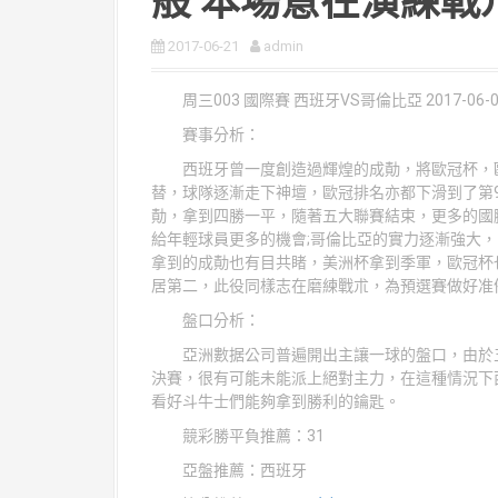
般 本場意在演練戰
2017-06-21
admin
周三003 國際賽 西班牙VS哥倫比亞 2017-06-0
賽事分析：
西班牙曾一度創造過輝煌的成勣，將歐冠杯，歐
替，球隊逐漸走下神壇，歐冠排名亦都下滑到了第
勣，拿到四勝一平，隨著五大聯賽結束，更多的國
給年輕球員更多的機會;哥倫比亞的實力逐漸強大
拿到的成勣也有目共睹，美洲杯拿到季軍，歐冠杯
居第二，此役同樣志在磨練戰朮，為預選賽做好准
盤口分析：
亞洲數据公司普遍開出主讓一球的盤口，由於五
決賽，很有可能未能派上絕對主力，在這種情況下
看好斗牛士們能夠拿到勝利的鑰匙。
競彩勝平負推薦：31
亞盤推薦：西班牙