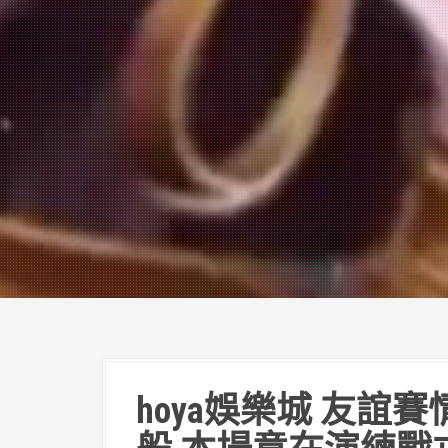
hoya娛樂城 友誼