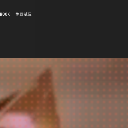
EBOOK
免費試玩