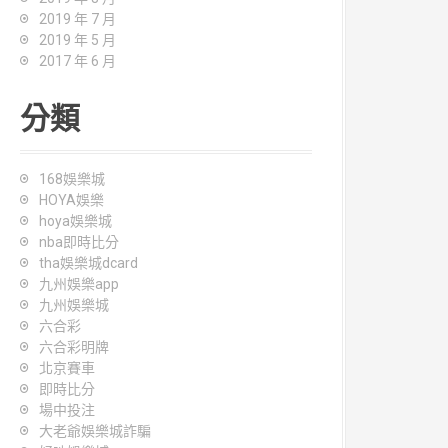
2019 年 7 月
2019 年 5 月
2017 年 6 月
分類
168娛樂城
HOYA娛樂
hoya娛樂城
nba即時比分
tha娛樂城dcard
九州娛樂app
九州娛樂城
六合彩
六合彩明牌
北京賽車
即時比分
場中投注
大老爺娛樂城詐騙