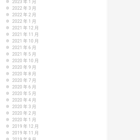
2023 年 1 月
2022 年 3 月
2022 年 2 月
2022 年 1 月
2021 年 12 月
2021 年 11 月
2021 年 10 月
2021 年 6 月
2021 年 5 月
2020 年 10 月
2020 年 9 月
2020 年 8 月
2020 年 7 月
2020 年 6 月
2020 年 5 月
2020 年 4 月
2020 年 3 月
2020 年 2 月
2020 年 1 月
2019 年 12 月
2019 年 11 月
2019 年 8 月