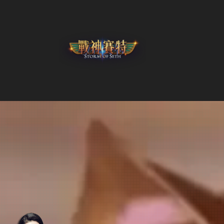
跳
至
主
要
內
容