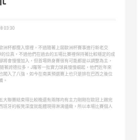
朮
8 03:30
洲杯都攬入懷裡，不過隨著上屆歐洲杯賽事進行新老交
9的位真，不過他們在過去的五場比賽裡保持著比較穩定的成
腳將會慢慢加入，但首場熱身賽很有可能都是以調整為主，
，隨著誇德拉多，J羅等一批實力球員慢慢崛起，他們近年來
也闖入了八強，如今在南美預選賽上也只是排在巴西之後位
備。
大聯賽結束得比較晚還有兩隊均有主力剛剛在歐冠上踢完
西班牙的板凳深度就能體現得淋漓儘緻，所以本場比賽個人