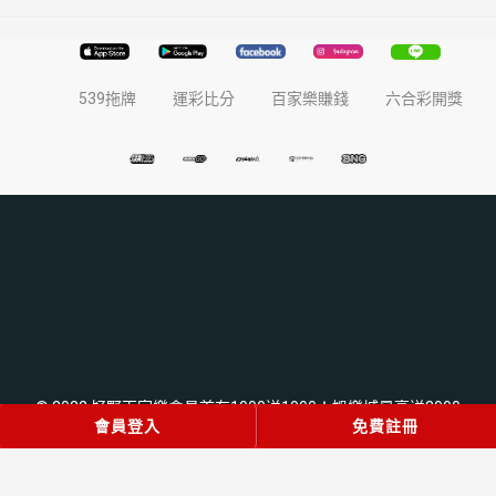
539拖牌
運彩比分
百家樂賺錢
六合彩開獎
© 2022 好野百家樂會員首存1000送1000！娛樂城最高送3000
立即登入
會員登入
火速註冊
免費註冊