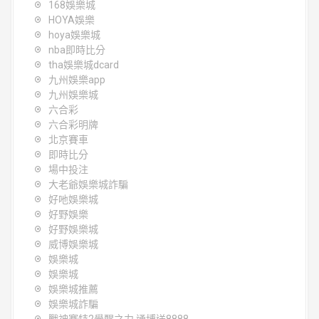
168娛樂城
HOYA娛樂
hoya娛樂城
nba即時比分
tha娛樂城dcard
九州娛樂app
九州娛樂城
六合彩
六合彩明牌
北京賽車
即時比分
場中投注
大老爺娛樂城詐騙
好吔娛樂城
好野娛樂
好野娛樂城
威博娛樂城
娛樂城
娛樂城
娛樂城推薦
娛樂城詐騙