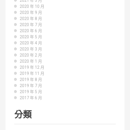
2021 年 5 月
2020 年 10 月
2020 年 9 月
2020 年 8 月
2020 年 7 月
2020 年 6 月
2020 年 5 月
2020 年 4 月
2020 年 3 月
2020 年 2 月
2020 年 1 月
2019 年 12 月
2019 年 11 月
2019 年 8 月
2019 年 7 月
2019 年 5 月
2017 年 6 月
分類