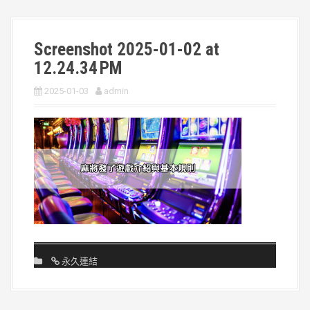
Screenshot 2025-01-02 at
12.24.34 PM
2025-01-03
admin
永久連結