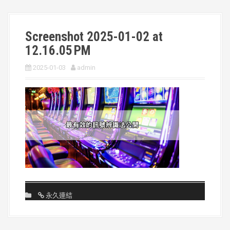
Screenshot 2025-01-02 at
12.16.05 PM
2025-01-03
admin
永久連結