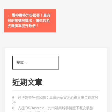
文
←
戰神賽特外掛揭密！最有
章
效的訊號辨識法，讓你的老
虎機勝率提升數倍！
導
覽
搜
尋
關
鍵
字
近期文章
:
通博娛樂評價公開：真實玩家實測心得與出金速度分
析
支援iOS/Android！九州娛樂城手機版下載安裝教