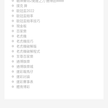
戰神賽特2覺醒之力 通博送8888
撲克 牌
歐冠盃2022
歐冠盃賠率
歐冠盃賠率技巧
現金板
百家樂
老虎機
老虎機技巧
老虎機破解版
老虎機破解程式
至尊百家樂
通博娛樂
通博娛樂城
運彩報馬仔
運彩討論
運彩賽事表
體育博彩