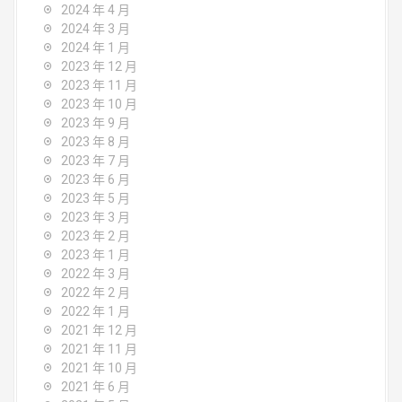
2024 年 4 月
2024 年 3 月
2024 年 1 月
2023 年 12 月
2023 年 11 月
2023 年 10 月
2023 年 9 月
2023 年 8 月
2023 年 7 月
2023 年 6 月
2023 年 5 月
2023 年 3 月
2023 年 2 月
2023 年 1 月
2022 年 3 月
2022 年 2 月
2022 年 1 月
2021 年 12 月
2021 年 11 月
2021 年 10 月
2021 年 6 月