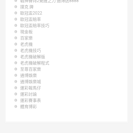
戰神賽特2覺醒之力 通博送8888
撲克 牌
歐冠盃2022
歐冠盃賠率
歐冠盃賠率技巧
現金板
百家樂
老虎機
老虎機技巧
老虎機破解版
老虎機破解程式
至尊百家樂
通博娛樂
通博娛樂城
運彩報馬仔
運彩討論
運彩賽事表
體育博彩