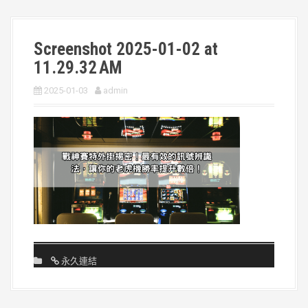
Screenshot 2025-01-02 at
11.29.32 AM
2025-01-03
admin
永久連結