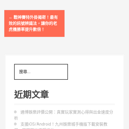
文
←
戰神賽特外掛揭密！最有
章
效的訊號辨識法，讓你的老
虎機勝率提升數倍！
導
覽
搜
尋
關
鍵
字
近期文章
:
通博娛樂評價公開：真實玩家實測心得與出金速度分
析
支援iOS/Android！九州娛樂城手機版下載安裝教