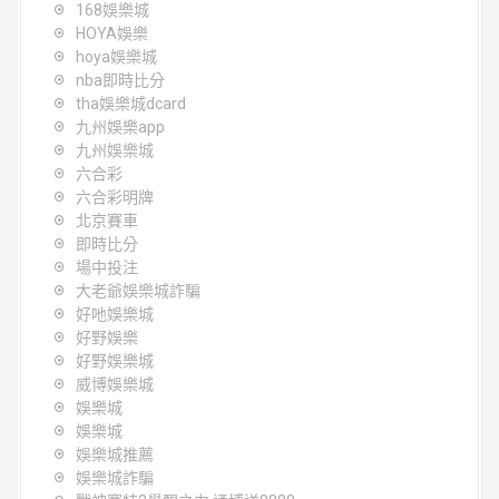
168娛樂城
HOYA娛樂
hoya娛樂城
nba即時比分
tha娛樂城dcard
九州娛樂app
九州娛樂城
六合彩
六合彩明牌
北京賽車
即時比分
場中投注
大老爺娛樂城詐騙
好吔娛樂城
好野娛樂
好野娛樂城
威博娛樂城
娛樂城
娛樂城
娛樂城推薦
娛樂城詐騙