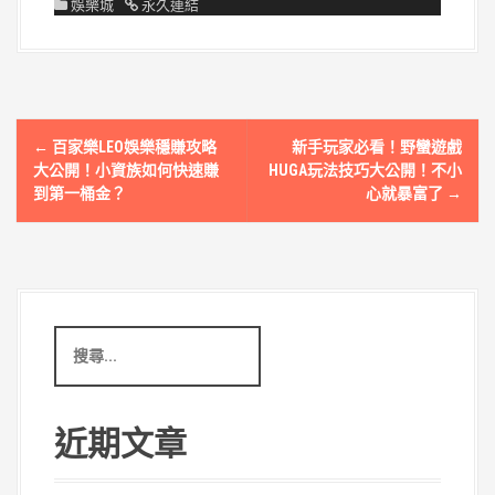
娛樂城
永久連結
文
←
百家樂LEO娛樂穩賺攻略
新手玩家必看！野蠻遊戲
章
大公開！小資族如何快速賺
HUGA玩法技巧大公開！不小
到第一桶金？
心就暴富了
→
導
覽
搜
尋
關
鍵
字
近期文章
: