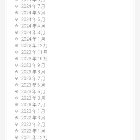
2024 年 7 月
2024 年 6 月
2024 年 5 月
2024 年 4 月
2024 年 3 月
2024 年 1 月
2023 年 12 月
2023 年 11 月
2023 年 10 月
2023 年 9 月
2023 年 8 月
2023 年 7 月
2023 年 6 月
2023 年 5 月
2023 年 3 月
2023 年 2 月
2023 年 1 月
2022 年 3 月
2022 年 2 月
2022 年 1 月
2021 年 12 月