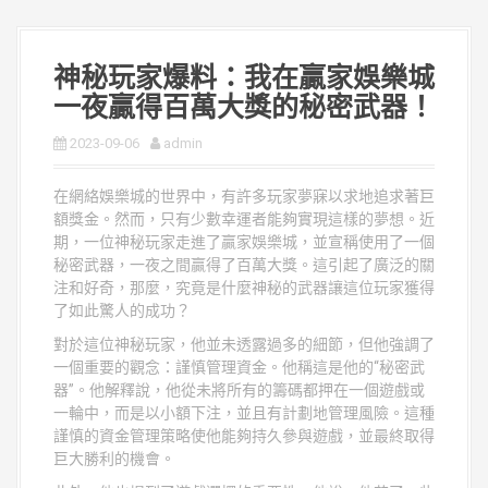
神秘玩家爆料：我在贏家娛樂城
一夜贏得百萬大獎的秘密武器！
2023-09-06
admin
在網絡娛樂城的世界中，有許多玩家夢寐以求地追求著巨
額獎金。然而，只有少數幸運者能夠實現這樣的夢想。近
期，一位神秘玩家走進了贏家娛樂城，並宣稱使用了一個
秘密武器，一夜之間贏得了百萬大獎。這引起了廣泛的關
注和好奇，那麼，究竟是什麼神秘的武器讓這位玩家獲得
了如此驚人的成功？
對於這位神秘玩家，他並未透露過多的細節，但他強調了
一個重要的觀念：謹慎管理資金。他稱這是他的“秘密武
器”。他解釋說，他從未將所有的籌碼都押在一個遊戲或
一輪中，而是以小額下注，並且有計劃地管理風險。這種
謹慎的資金管理策略使他能夠持久參與遊戲，並最終取得
巨大勝利的機會。