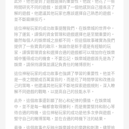
此外，他也提到了遊戲選擇的重要性。他說，他花了一些
時間研究不同的遊戲，並選擇了一個他感到自己擅長且了
解的遊戲。他建議其他玩家也應該選擇自己熟悉的遊戲，
並不斷磨練技巧。
這位神秘玩家的成功故事提醒我們，在娛樂城的世界中，
除了運氣，謹慎的資金管理和遊戲選擇也是至關重要的。
雖然每個人的娛樂城之旅都不同，但這個故事確實為我們
提供了一些寶貴的啟示。無論你是新手還是有經驗的玩
家，謹慎管理資金和選擇合適的遊戲都可以增加你在娛樂
城中獲得成功的機會。不要忘記，娛樂城遊戲首先是為了
娛樂，請保持謹慎並謹記負責任的賭博原則。
這位神秘玩家的成功故事也強調了學習的重要性。他並不
是一夜之間變成百萬富翁的，而是花了時間學習和改進自
己的策略。他建議其他玩家不斷地探索遊戲規則，深入瞭
解不同遊戲的戰略，以提高自己的技能水平。
此外，這個故事還彰顯了耐心和紀律的價值。在娛樂城
中，並不是每一輪都會取得勝利，而是需要堅持和耐心等
待合適的時機。這位神秘玩家的成功是他多次參與遊戲，
堅守自己的賭博策略，並在合適的時機下注的結果。
最後，這個故事也反映出娛樂城中的樂趣和刺激。儘管追