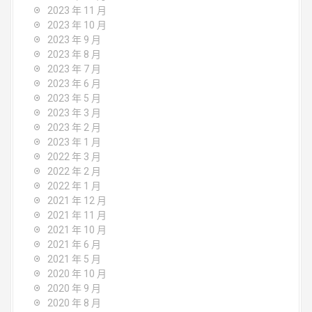
2023 年 11 月
2023 年 10 月
2023 年 9 月
2023 年 8 月
2023 年 7 月
2023 年 6 月
2023 年 5 月
2023 年 3 月
2023 年 2 月
2023 年 1 月
2022 年 3 月
2022 年 2 月
2022 年 1 月
2021 年 12 月
2021 年 11 月
2021 年 10 月
2021 年 6 月
2021 年 5 月
2020 年 10 月
2020 年 9 月
2020 年 8 月