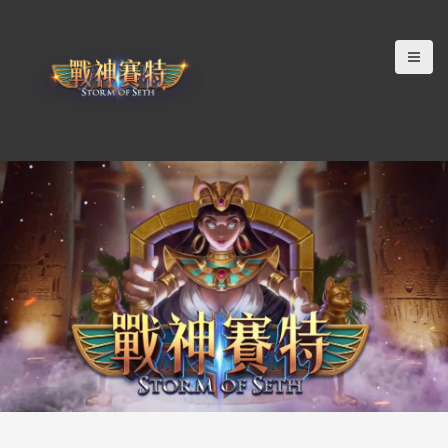
跳
至
主
要
內
容