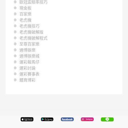
歐冠盃賠率技巧
現金板
百家樂
老虎機
老虎機技巧
老虎機破解版
老虎機破解程式
至尊百家樂
通博娛樂
通博娛樂城
運彩報馬仔
運彩討論
運彩賽事表
體育博彩