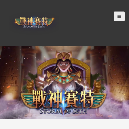
跳
至
主
要
內
容