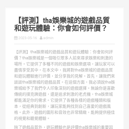
【評測】tha娛樂城的遊戲品質
和遊玩體驗：你會如何評價？
2023-05-16
admin
【評測】tha娛樂城的遊戲品質和遊玩體驗：你會如何評
價？tha娛樂城是一個吸引眾多人前來尋求娛樂和刺激的
場所。它提供了多種不同的遊戲和娛樂選項，讓玩家可以
盡情享受其中。在本文中，我將對tha娛樂城的遊戲品質
和遊玩體驗進行評價，並分享我的見解。首先，讓我們來
談談tha娛樂城的遊戲品質。在這個方面，我必須說tha娛
樂城給予了我們令人印象深刻的遊戲選擇。無論你是喜歡
傳統的撲克牌遊戲，還是追求刺激的老虎機，tha娛樂城
都能滿足你的需求。它提供了各種各樣的遊戲種類和版
本，從經典到創新，讓玩家能夠找到自己喜愛的遊戲風
格。此外，遊戲的圖形和音效也非常精緻，能夠提供極佳
的視覺和聽覺體驗。
除了遊戲品質外，遊玩體驗也是評價tha娛樂城的重要因