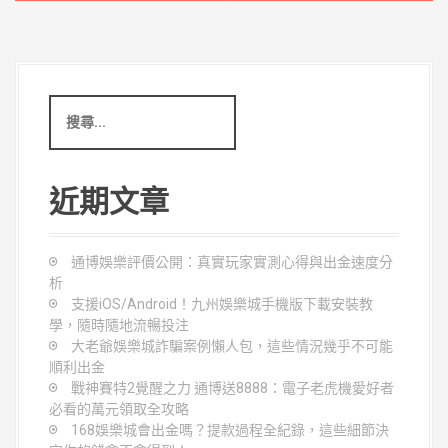
導
覽
搜
尋
關
鍵
字
近期文章
:
通博娛樂評價公開：真實玩家實測心得與出金速度分
析
支援iOS/Android！九州娛樂城手機版下載安裝教
學，隨時隨地流暢投注
大老爺娛樂城詐騙案例懶人包，這些情況幾乎不可能
順利出金
戰神賽特2覺醒之力 通博送8888：電子老虎機愛好者
必看的萬元領取全攻略
168娛樂城會出金嗎？提款過程全紀錄，這些細節決