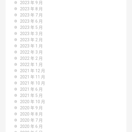
2023 年 9 月
2023 年 8 月
2023 年 7 月
2023 年 6 月
2023 年 5 月
2023 年 3 月
2023 年 2 月
2023 年 1 月
2022 年 3 月
2022 年 2 月
2022 年 1 月
2021 年 12 月
2021 年 11 月
2021 年 10 月
2021 年 6 月
2021 年 5 月
2020 年 10 月
2020 年 9 月
2020 年 8 月
2020 年 7 月
2020 年 6 月