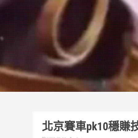
北京賽車pk10穩