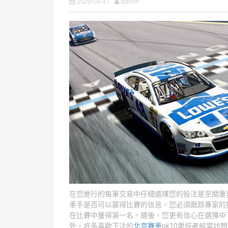
2020-03-31
admin
在您進行的每筆交易中仔細選擇您的投注是至關重要
車手是否可以贏得比賽的信息。您必須跟踪專家的
在比賽中獲得第一名。隨後，您更有信心在選擇中
外，許多喜歡下注的
北京賽車
pk10愛好者經常