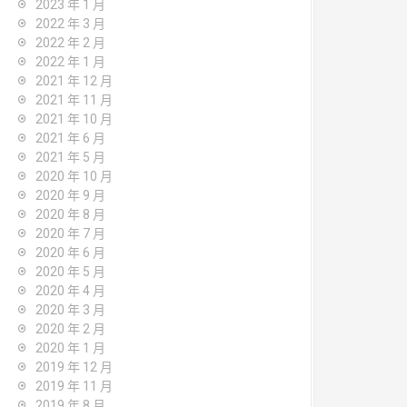
2023 年 1 月
2022 年 3 月
2022 年 2 月
2022 年 1 月
2021 年 12 月
2021 年 11 月
2021 年 10 月
2021 年 6 月
2021 年 5 月
2020 年 10 月
2020 年 9 月
2020 年 8 月
2020 年 7 月
2020 年 6 月
2020 年 5 月
2020 年 4 月
2020 年 3 月
2020 年 2 月
2020 年 1 月
2019 年 12 月
2019 年 11 月
2019 年 8 月