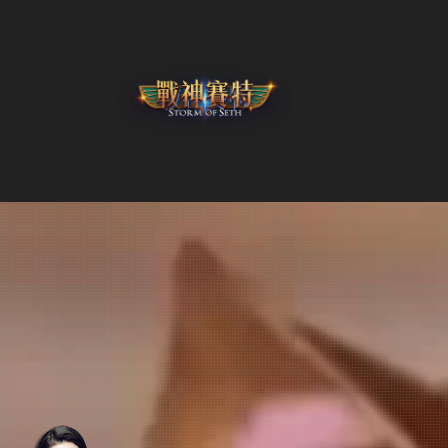
跳
至
主
要
內
容