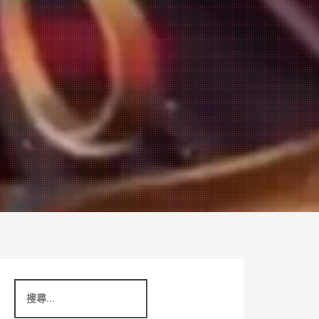
搜
尋
關