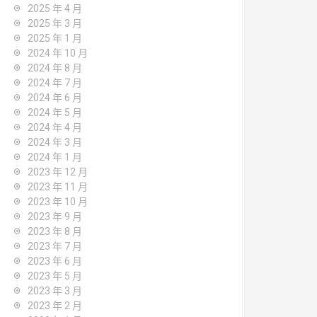
2025 年 4 月
2025 年 3 月
2025 年 1 月
2024 年 10 月
2024 年 8 月
2024 年 7 月
2024 年 6 月
2024 年 5 月
2024 年 4 月
2024 年 3 月
2024 年 1 月
2023 年 12 月
2023 年 11 月
2023 年 10 月
2023 年 9 月
2023 年 8 月
2023 年 7 月
2023 年 6 月
2023 年 5 月
2023 年 3 月
2023 年 2 月