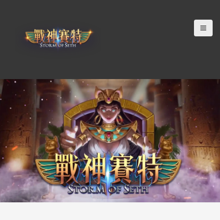
跳
至
主
要
內
容