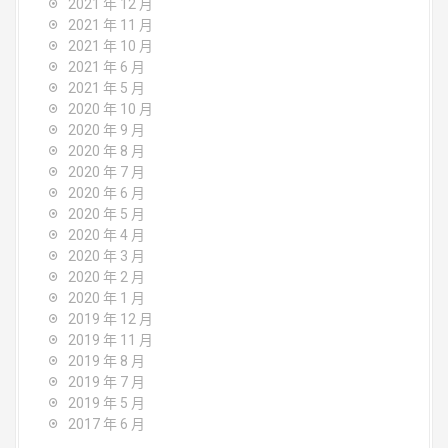
2021 年 12 月
2021 年 11 月
2021 年 10 月
2021 年 6 月
2021 年 5 月
2020 年 10 月
2020 年 9 月
2020 年 8 月
2020 年 7 月
2020 年 6 月
2020 年 5 月
2020 年 4 月
2020 年 3 月
2020 年 2 月
2020 年 1 月
2019 年 12 月
2019 年 11 月
2019 年 8 月
2019 年 7 月
2019 年 5 月
2017 年 6 月