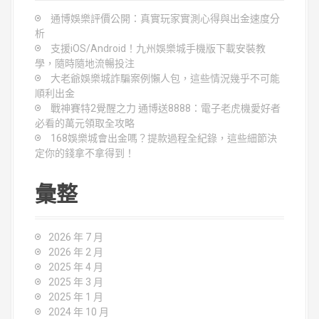
通博娛樂評價公開：真實玩家實測心得與出金速度分
析
支援iOS/Android！九州娛樂城手機版下載安裝教
學，隨時隨地流暢投注
大老爺娛樂城詐騙案例懶人包，這些情況幾乎不可能
順利出金
戰神賽特2覺醒之力 通博送8888：電子老虎機愛好者
必看的萬元領取全攻略
168娛樂城會出金嗎？提款過程全紀錄，這些細節決
定你的錢拿不拿得到！
彙整
2026 年 7 月
2026 年 2 月
2025 年 4 月
2025 年 3 月
2025 年 1 月
2024 年 10 月