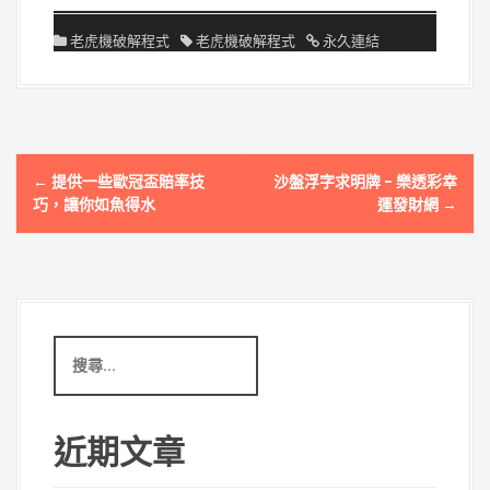
老虎機破解程式
老虎機破解程式
永久連結
文
←
提供一些歐冠盃賠率技
沙盤浮字求明牌 – 樂透彩幸
章
巧，讓你如魚得水
運發財網
→
導
覽
搜
尋
關
鍵
字
近期文章
: