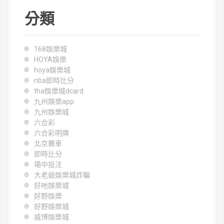
分類
168娛樂城
HOYA娛樂
hoya娛樂城
nba即時比分
tha娛樂城dcard
九州娛樂app
九州娛樂城
六合彩
六合彩明牌
北京賽車
即時比分
場中投注
大老爺娛樂城詐騙
好吔娛樂城
好野娛樂
好野娛樂城
威博娛樂城