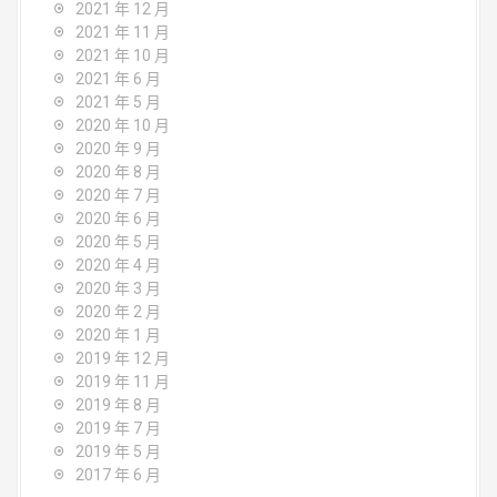
2021 年 12 月
2021 年 11 月
2021 年 10 月
2021 年 6 月
2021 年 5 月
2020 年 10 月
2020 年 9 月
2020 年 8 月
2020 年 7 月
2020 年 6 月
2020 年 5 月
2020 年 4 月
2020 年 3 月
2020 年 2 月
2020 年 1 月
2019 年 12 月
2019 年 11 月
2019 年 8 月
2019 年 7 月
2019 年 5 月
2017 年 6 月