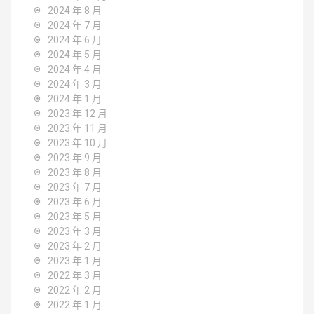
2024 年 8 月
2024 年 7 月
2024 年 6 月
2024 年 5 月
2024 年 4 月
2024 年 3 月
2024 年 1 月
2023 年 12 月
2023 年 11 月
2023 年 10 月
2023 年 9 月
2023 年 8 月
2023 年 7 月
2023 年 6 月
2023 年 5 月
2023 年 3 月
2023 年 2 月
2023 年 1 月
2022 年 3 月
2022 年 2 月
2022 年 1 月