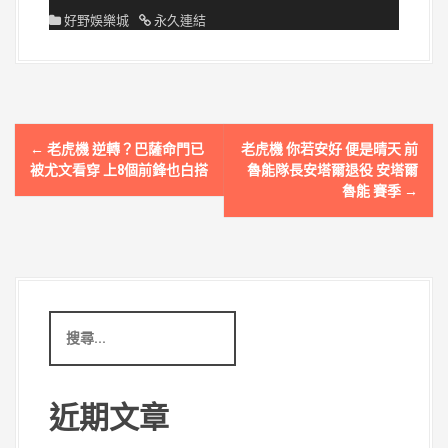
好野娛樂城
永久連結
文
←
老虎機 逆轉？巴薩命門已
老虎機 你若安好 便是晴天 前
章
被尤文看穿 上8個前鋒也白搭
魯能隊長安塔爾退役 安塔爾
魯能 賽季
→
導
覽
搜
尋
關
鍵
字
近期文章
: