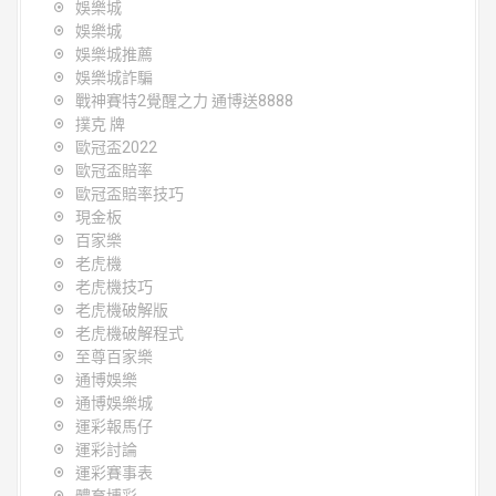
娛樂城
娛樂城
娛樂城推薦
娛樂城詐騙
戰神賽特2覺醒之力 通博送8888
撲克 牌
歐冠盃2022
歐冠盃賠率
歐冠盃賠率技巧
現金板
百家樂
老虎機
老虎機技巧
老虎機破解版
老虎機破解程式
至尊百家樂
通博娛樂
通博娛樂城
運彩報馬仔
運彩討論
運彩賽事表