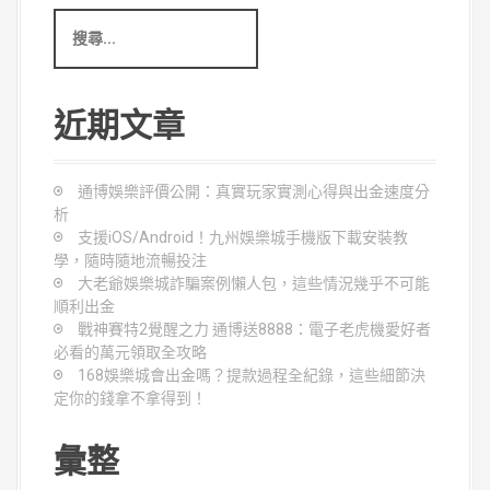
搜
尋
關
鍵
字
近期文章
:
通博娛樂評價公開：真實玩家實測心得與出金速度分
析
支援iOS/Android！九州娛樂城手機版下載安裝教
學，隨時隨地流暢投注
大老爺娛樂城詐騙案例懶人包，這些情況幾乎不可能
順利出金
戰神賽特2覺醒之力 通博送8888：電子老虎機愛好者
必看的萬元領取全攻略
168娛樂城會出金嗎？提款過程全紀錄，這些細節決
定你的錢拿不拿得到！
彙整