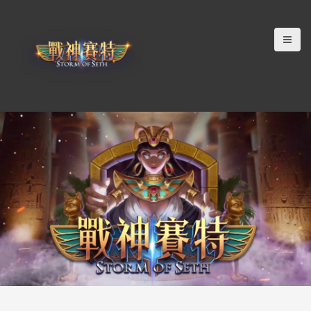
跳
至
主
要
內
容