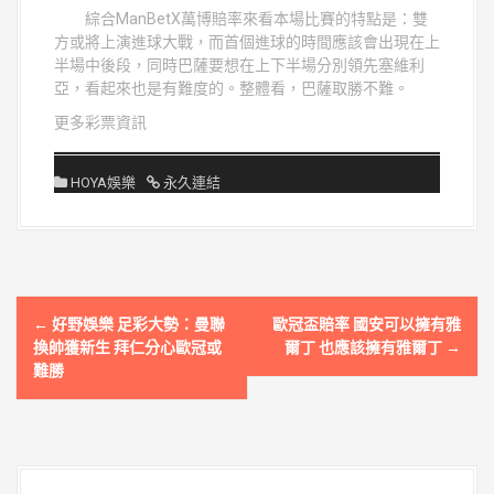
綜合ManBetX萬博賠率來看本場比賽的特點是：雙
方或將上演進球大戰，而首個進球的時間應該會出現在上
半場中後段，同時巴薩要想在上下半場分別領先塞維利
亞，看起來也是有難度的。整體看，巴薩取勝不難。
更多彩票資訊
HOYA娛樂
永久連結
文
←
好野娛樂 足彩大勢：曼聯
歐冠盃賠率 國安可以擁有雅
章
換帥獲新生 拜仁分心歐冠或
爾丁 也應該擁有雅爾丁
→
難勝
導
覽