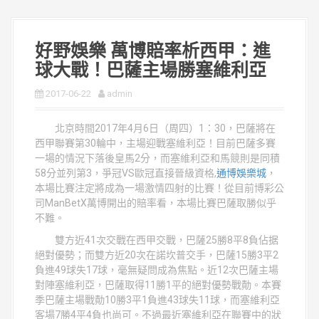
好野娛樂 萬博賠率析西甲：進
球大戰！巴薩主場勝塞維利亞
2017-06-22
admin
北京時間2017年4月6日（周四）1：30，巴薩將在
西甲聯賽第30輪中，主場迎戰塞維利亞！目前巴薩多賽
一場的情況下落後皇馬2分，而塞維利亞和馬競則是同積
58分並列第3，爭冠VS歐冠直接晉級資格,
通博娛樂城
，
本場比賽注定將成為一場激情四射的比賽！從目前博彩公
司ManBetX萬博開出的賠率看，本場比賽巴薩取勝似乎
不難。
雙方近41次交戰在西甲交戰，巴薩25勝8平8負佔据
絕對優勢；而雙方近20次在諾坎普交手，巴薩15勝3平2
負進49球失17球，毫無疑問成為焦點。近12次巴薩主場
對陣塞維利亞，巴薩取得11勝1平的絕對優勢戰勣。本賽
季巴薩主場戰勣10勝3平1負進43球失11球，而塞維利亞
客場7勝4平4負也尚可。不過最近塞維利亞在聯賽中的狀