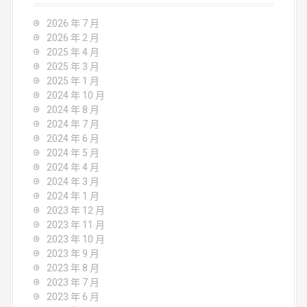
2026 年 7 月
2026 年 2 月
2025 年 4 月
2025 年 3 月
2025 年 1 月
2024 年 10 月
2024 年 8 月
2024 年 7 月
2024 年 6 月
2024 年 5 月
2024 年 4 月
2024 年 3 月
2024 年 1 月
2023 年 12 月
2023 年 11 月
2023 年 10 月
2023 年 9 月
2023 年 8 月
2023 年 7 月
2023 年 6 月