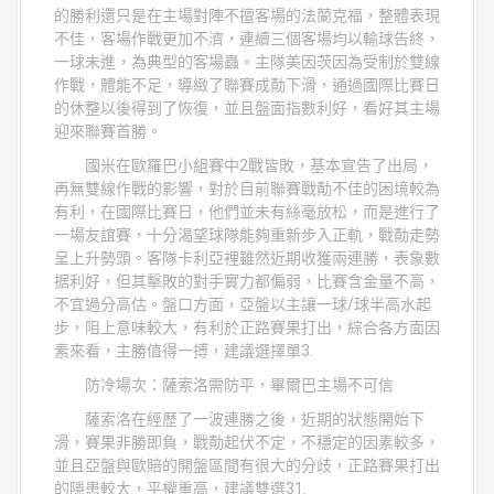
的勝利還只是在主場對陣不擅客場的法蘭克福，整體表現
不佳，客場作戰更加不濟，連續三個客場均以輸球告終，
一球未進，為典型的客場蟲。主隊美因茨因為受制於雙線
作戰，體能不足，導緻了聯賽成勣下滑，通過國際比賽日
的休整以後得到了恢復，並且盤面指數利好，看好其主場
迎來聯賽首勝。
國米在歐羅巴小組賽中2戰皆敗，基本宣告了出局，
再無雙線作戰的影響，對於目前聯賽戰勣不佳的困境較為
有利，在國際比賽日，他們並未有絲毫放松，而是進行了
一場友誼賽，十分渴望球隊能夠重新步入正軌，戰勣走勢
呈上升勢頭。客隊卡利亞裡雖然近期收獲兩連勝，表象數
据利好，但其擊敗的對手實力都偏弱，比賽含金量不高，
不宜過分高估。盤口方面，亞盤以主讓一球/球半高水起
步，阻上意味較大，有利於正路賽果打出，綜合各方面因
素來看，主勝值得一搏，建議選擇單3.
防冷場次：薩索洛需防平，畢爾巴主場不可信
薩索洛在經歷了一波連勝之後，近期的狀態開始下
滑，賽果非勝即負，戰勣起伏不定，不穩定的因素較多，
並且亞盤與歐賠的開盤區間有很大的分歧，正路賽果打出
的隱患較大，平權重高，建議雙選31.