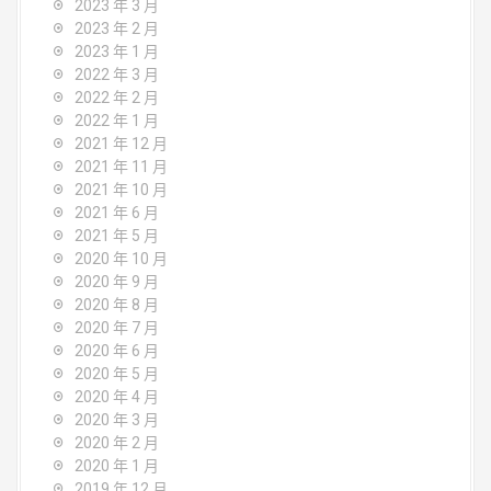
2023 年 3 月
2023 年 2 月
2023 年 1 月
2022 年 3 月
2022 年 2 月
2022 年 1 月
2021 年 12 月
2021 年 11 月
2021 年 10 月
2021 年 6 月
2021 年 5 月
2020 年 10 月
2020 年 9 月
2020 年 8 月
2020 年 7 月
2020 年 6 月
2020 年 5 月
2020 年 4 月
2020 年 3 月
2020 年 2 月
2020 年 1 月
2019 年 12 月