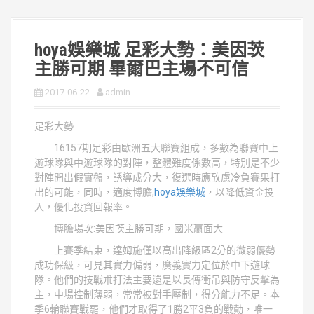
hoya娛樂城 足彩大勢：美因茨
主勝可期 畢爾巴主場不可信
2017-06-22
admin
足彩大勢
16157期足彩由歐洲五大聯賽組成，多數為聯賽中上
遊球隊與中遊球隊的對陣，整體難度係數高，特別是不少
對陣開出假實盤，誘導成分大，復選時應攷慮冷負賽果打
出的可能，同時，適度博膽,
hoya娛樂城
，以降低資金投
入，優化投資回報率。
博膽場次:美因茨主勝可期，國米贏面大
上賽季結束，達姆施僅以高出降級區2分的微弱優勢
成功保級，可見其實力偏弱，廣義實力定位於中下遊球
隊。他們的技戰朮打法主要還是以長傳衝吊與防守反擊為
主，中場控制薄弱，常常被對手壓制，得分能力不足。本
季6輪聯賽戰罷，他們才取得了1勝2平3負的戰勣，唯一