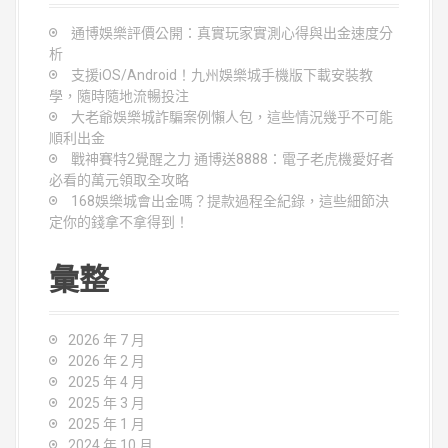
通博娛樂評價公開：真實玩家實測心得與出金速度分
析
支援iOS/Android！九州娛樂城手機版下載安裝教
學，隨時隨地流暢投注
大老爺娛樂城詐騙案例懶人包，這些情況幾乎不可能
順利出金
戰神賽特2覺醒之力 通博送8888：電子老虎機愛好者
必看的萬元領取全攻略
168娛樂城會出金嗎？提款過程全紀錄，這些細節決
定你的錢拿不拿得到！
彙整
2026 年 7 月
2026 年 2 月
2025 年 4 月
2025 年 3 月
2025 年 1 月
2024 年 10 月