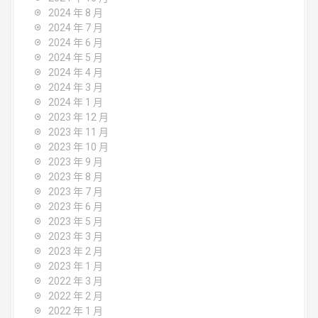
2024 年 8 月
2024 年 7 月
2024 年 6 月
2024 年 5 月
2024 年 4 月
2024 年 3 月
2024 年 1 月
2023 年 12 月
2023 年 11 月
2023 年 10 月
2023 年 9 月
2023 年 8 月
2023 年 7 月
2023 年 6 月
2023 年 5 月
2023 年 3 月
2023 年 2 月
2023 年 1 月
2022 年 3 月
2022 年 2 月
2022 年 1 月