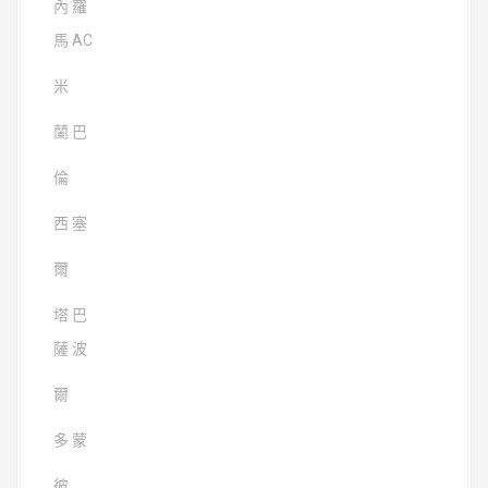
內 羅
馬 AC
米
蘭 巴
倫
西 塞
爾
塔 巴
薩 波
爾
多 蒙
彼