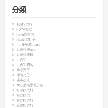
分類
168娛樂城
HOYA娛樂
hoya娛樂城
nba即時比分
tha娛樂城dcard
九州娛樂app
九州娛樂城
六合彩
六合彩明牌
北京賽車
即時比分
場中投注
大老爺娛樂城詐騙
好吔娛樂城
好野娛樂
好野娛樂城
威博娛樂城