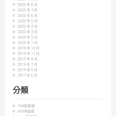
2020 年 8 月
2020 年 7 月
2020 年 6 月
2020 年 5 月
2020 年 4 月
2020 年 3 月
2020 年 2 月
2020 年 1 月
2019 年 12 月
2019 年 11 月
2019 年 8 月
2019 年 7 月
2019 年 5 月
2017 年 6 月
分類
168娛樂城
HOYA娛樂