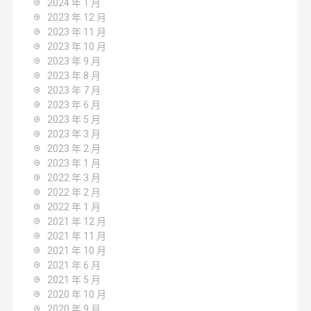
2024 年 1 月
2023 年 12 月
2023 年 11 月
2023 年 10 月
2023 年 9 月
2023 年 8 月
2023 年 7 月
2023 年 6 月
2023 年 5 月
2023 年 3 月
2023 年 2 月
2023 年 1 月
2022 年 3 月
2022 年 2 月
2022 年 1 月
2021 年 12 月
2021 年 11 月
2021 年 10 月
2021 年 6 月
2021 年 5 月
2020 年 10 月
2020 年 9 月