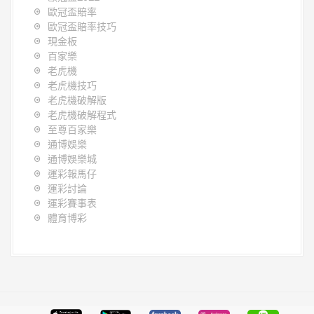
歐冠盃賠率
歐冠盃賠率技巧
現金板
百家樂
老虎機
老虎機技巧
老虎機破解版
老虎機破解程式
至尊百家樂
通博娛樂
通博娛樂城
運彩報馬仔
運彩討論
運彩賽事表
體育博彩