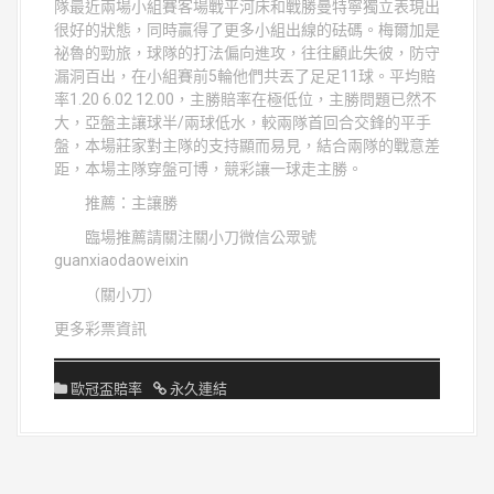
隊最近兩場小組賽客場戰平河床和戰勝曼特寧獨立表現出
很好的狀態，同時贏得了更多小組出線的砝碼。梅爾加是
祕魯的勁旅，球隊的打法偏向進攻，往往顧此失彼，防守
漏洞百出，在小組賽前5輪他們共丟了足足11球。平均賠
率1.20 6.02 12.00，主勝賠率在極低位，主勝問題已然不
大，亞盤主讓球半/兩球低水，較兩隊首回合交鋒的平手
盤，本場莊家對主隊的支持顯而易見，結合兩隊的戰意差
距，本場主隊穿盤可博，競彩讓一球走主勝。
推薦：主讓勝
臨場推薦請關注關小刀微信公眾號
guanxiaodaoweixin
（關小刀）
更多彩票資訊
歐冠盃賠率
永久連結