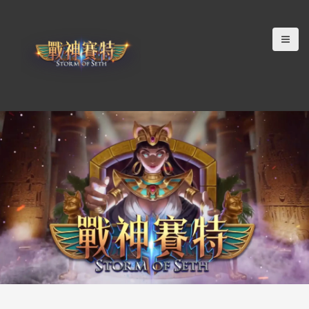
跳
至
主
要
內
容