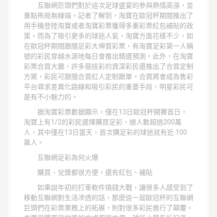
互聯網巨頭們對於這次足球盛宴的參與熱情高漲，並
重點佈局無線端。記者了解到，淘寶在歐冠杯期間推出了
用手機登陸淘寶或者淘寶彩票獲得多重彩票紅包補貼的政
策。而為了吸引更多的球迷人氣，淘寶方面花樣不少，如
在歐冠杯期間跟隨足彩大神買彩票，有淘寶足彩第一人稱
號的彩民穿越水源地每日會推出精選預測。此外，在淘寶
彩票合買大廳，許多競技彩的資深彩民還推出了合買定制
方案，彩民可跟隨合買紅人定制跟單。合買將會成為售彩
平台尋求差異化路線和吸引彩民的重要手段，明星彩民可
是有不小魅力的。
据淘寶彩票數据顯示，僅在13日歐冠杯開賽首日，
淘寶上有1/2的彩民選擇購買足彩，總人數超過200萬
人，其中僅在13日當天，首次購足彩的球迷就有近 100
萬人。
互聯網足彩為何火爆
購買、兌獎都很方便，還有紅包、補貼
如果說年初的打車軟件燒錢大戰，讓很多人感受到了
移動互聯網對生活滲透的話，那麼這一屆歐冠杯的互聯網
巨頭們在彩票業務上的拓展，則對很多彩民進行了顛覆。