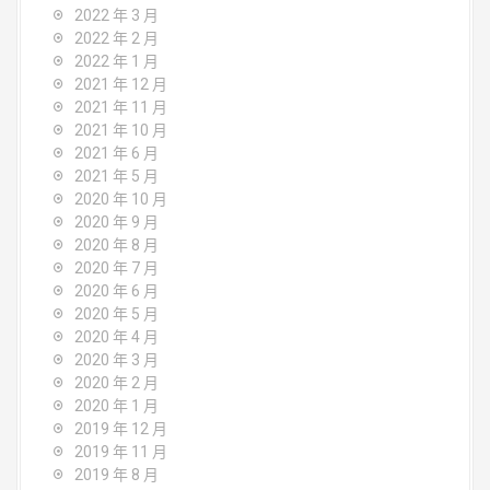
2022 年 3 月
2022 年 2 月
2022 年 1 月
2021 年 12 月
2021 年 11 月
2021 年 10 月
2021 年 6 月
2021 年 5 月
2020 年 10 月
2020 年 9 月
2020 年 8 月
2020 年 7 月
2020 年 6 月
2020 年 5 月
2020 年 4 月
2020 年 3 月
2020 年 2 月
2020 年 1 月
2019 年 12 月
2019 年 11 月
2019 年 8 月