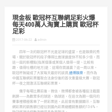
現金板 歐冠杯互聯網足彩火爆
每天400萬人淘寶上購買 歐冠杯
足彩
2017-06-22
admin
四年一次的歐冠杯不光是足球的盛宴，也是娛樂的秀
場，關於歐冠杯的段子傳得比進球速度快不知多少倍，而
這一屆的新槽點(指某個事或某個人值得一提、比較有
趣、值得吐槽的地方)是：這場你買誰贏？這一周以來，
歐冠杯無疑成了大家每天最好的談資,
通博娛樂
，而作為
中國互聯網彩票獲取合法身份後的首次重量級大賽，歐冠
杯一夜之間激活互聯網彩票業。
僟乎每場比賽前後，微信、微博都會被各種投注截圖
刷屏――為數眾多的球迷、偽球迷，在這次為期一個月的
賽事裡積極客串了一把彩票迷。此前曾有數据顯示，互聯
網彩票的銷售額已經佔到國內彩票總體銷售額的13.6%，