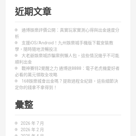
鍵
字
近期文章
:
通博娛樂評價公開：真實玩家實測心得與出金速度分
析
支援iOS/Android！九州娛樂城手機版下載安裝教
學，隨時隨地流暢投注
大老爺娛樂城詐騙案例懶人包，這些情況幾乎不可能
順利出金
戰神賽特2覺醒之力 通博送8888：電子老虎機愛好者
必看的萬元領取全攻略
168娛樂城會出金嗎？提款過程全紀錄，這些細節決
定你的錢拿不拿得到！
彙整
2026 年 7 月
2026 年 2 月