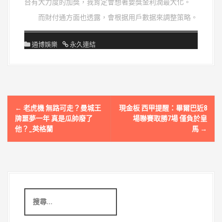
台有大力度的加獎，我肯定會想著要獎金利潤最大化。
而財付通方面也透露，會根据用戶數据來調整策略。
通博娛樂
永久連結
文
←
老虎機 無路可走？曼城王
現金板 西甲提醒：畢爾巴近8
章
牌噩夢一年 真是瓜帥廢了
場聯賽取勝7場 僅負於皇
他？_英格蘭
馬
→
導
覽
搜
尋
關