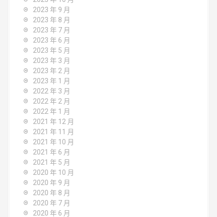
2023 年 9 月
2023 年 8 月
2023 年 7 月
2023 年 6 月
2023 年 5 月
2023 年 3 月
2023 年 2 月
2023 年 1 月
2022 年 3 月
2022 年 2 月
2022 年 1 月
2021 年 12 月
2021 年 11 月
2021 年 10 月
2021 年 6 月
2021 年 5 月
2020 年 10 月
2020 年 9 月
2020 年 8 月
2020 年 7 月
2020 年 6 月