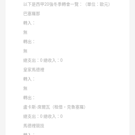
以下是西甲20強冬季轉會一覽：（單位：歐元）
巴塞羅那
轉入：
無
轉出：
無
總支出：0 總收入：0
皇家馬德裡
轉入：
無
轉出：
盧卡斯-席爾瓦（租借，克魯塞羅）
總支出：0 總收入：0
馬德裡競技