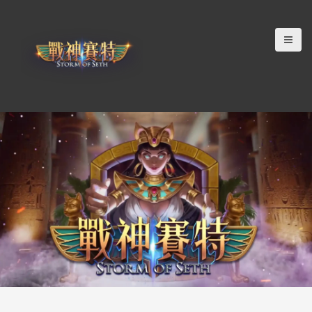
跳
至
主
要
內
容