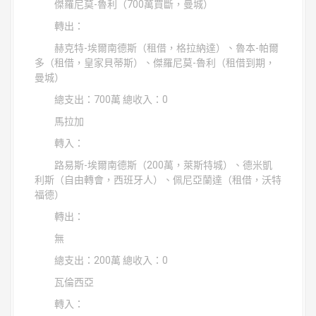
傑羅尼莫-魯利（700萬買斷，曼城）
轉出：
赫克特-埃爾南德斯（租借，格拉納達）、魯本-帕爾
多（租借，皇家貝蒂斯）、傑羅尼莫-魯利（租借到期，
曼城）
總支出：700萬 總收入：0
馬拉加
轉入：
路易斯-埃爾南德斯（200萬，萊斯特城）、德米凱
利斯（自由轉會，西班牙人）、佩尼亞蘭達（租借，沃特
福德）
轉出：
無
總支出：200萬 總收入：0
瓦倫西亞
轉入：