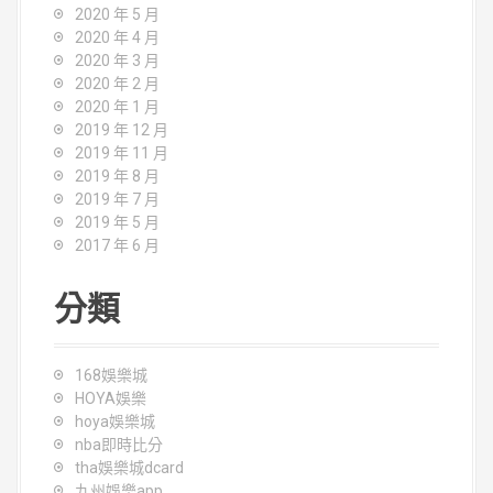
2020 年 5 月
2020 年 4 月
2020 年 3 月
2020 年 2 月
2020 年 1 月
2019 年 12 月
2019 年 11 月
2019 年 8 月
2019 年 7 月
2019 年 5 月
2017 年 6 月
分類
168娛樂城
HOYA娛樂
hoya娛樂城
nba即時比分
tha娛樂城dcard
九州娛樂app