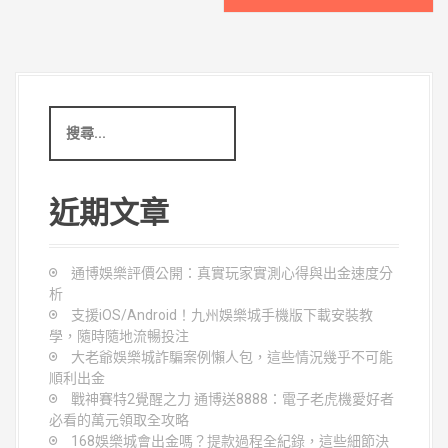
導
覽
搜
尋
關
鍵
字
近期文章
:
通博娛樂評價公開：真實玩家實測心得與出金速度分
析
支援iOS/Android！九州娛樂城手機版下載安裝教
學，隨時隨地流暢投注
大老爺娛樂城詐騙案例懶人包，這些情況幾乎不可能
順利出金
戰神賽特2覺醒之力 通博送8888：電子老虎機愛好者
必看的萬元領取全攻略
168娛樂城會出金嗎？提款過程全紀錄，這些細節決